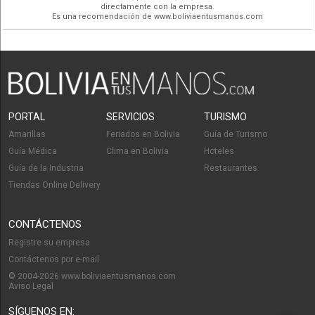
directamente con la empresa.
Es una recomendación de www.boliviaentusmanos.com
PORTAL
SERVICIOS
TURISMO
Amarillas
Feriados en Bolivia
Guía de Turismo
Guía Médica
Clima en Bolivia
Hoteles
Guía de la Industria
Restaurantes
Tiendas Online Delivery
CONTÁCTENOS
Registre su empresa
Contáctenos por e-mail
© 2004-2026 www.boliviaentusmanos.com
Aviso Legal
SÍGUENOS EN: