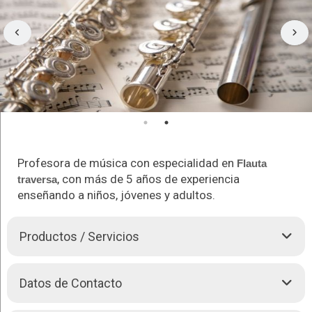
Profesora de música con especialidad en
Flauta
, con más de 5 años de experiencia
traversa
enseñando a niños, jóvenes y adultos.
Productos / Servicios
Aprender a tocar
Flauta traversa
es un reto de valientes, pero
Datos de Contacto
también un increíble viaje donde desarrollas tu potencial y
descubres la increíble belleza y poder de la música.