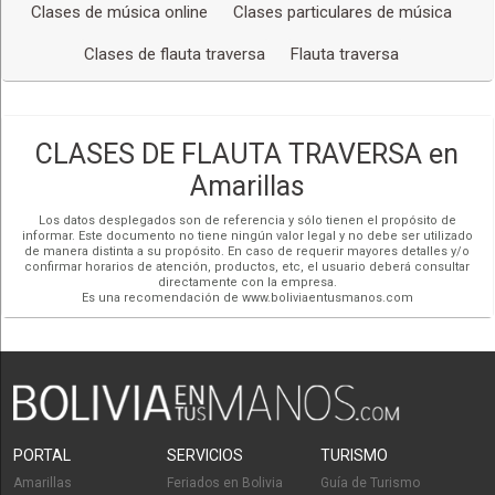
Clases de música online
Clases particulares de música
Aprende junto a mí e impresiona a tus familiares y amigos
Clases de flauta traversa
Flauta traversa
con la habilidad de tocar
Flauta traversa
, además de
sorprenderlos con las increíbles canciones que
aprenderemos juntos.
CLASES DE FLAUTA TRAVERSA en
Te espero en
Clases de
Flauta traversa
.
Amarillas
Los datos desplegados son de referencia y sólo tienen el propósito de
informar. Este documento no tiene ningún valor legal y no debe ser utilizado
de manera distinta a su propósito. En caso de requerir mayores detalles y/o
confirmar horarios de atención, productos, etc, el usuario deberá consultar
directamente con la empresa.
Es una recomendación de www.boliviaentusmanos.com
PORTAL
SERVICIOS
TURISMO
Amarillas
Feriados en Bolivia
Guía de Turismo