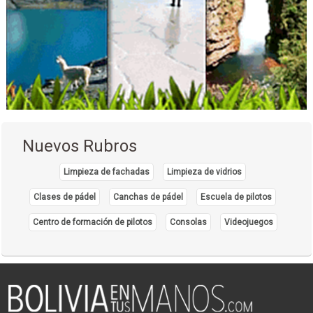
Cirugía Estética
Cirugia Plástica / Estética
Cirugías de Nariz
Médicos Cirujanos Plásticos, Estéticos y Reparadores
Restaurantes: Comida Internacional
Restaurantes: Comida Italiana
Gastronomía
Nuevos Rubros
Restaurantes
Restaurantes: Comida Mediterránea
Limpieza de fachadas
Limpieza de vidrios
Cenas románticas
Clases de pádel
Canchas de pádel
Escuela de pilotos
Servicios de Gastronomía
Centro de formación de pilotos
Consolas
Videojuegos