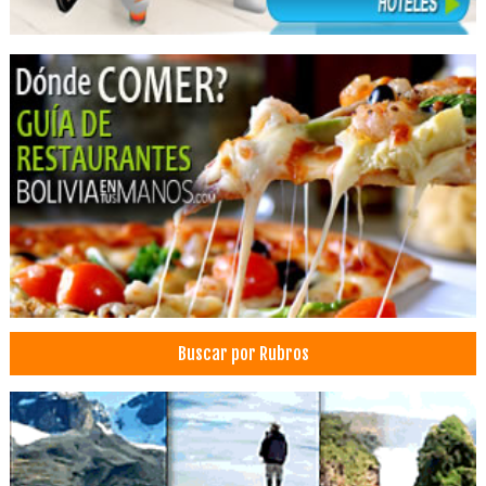
Peinados
SPA
Tratamiento capilar
Salones de Belleza
Estilistas
Médicos Traumatólogos
Médicos Ortopedistas
Médicos Cirujanos Generales y Laparoscópicos
Médico Cirujano
Cirugía general
Cirugía torácica
Buscar por Rubros
Broncoscopía
Coloproctología Endoscopía
Médicos Coloproctólogos
Cirujanos plásticos
Cirugía Plástica