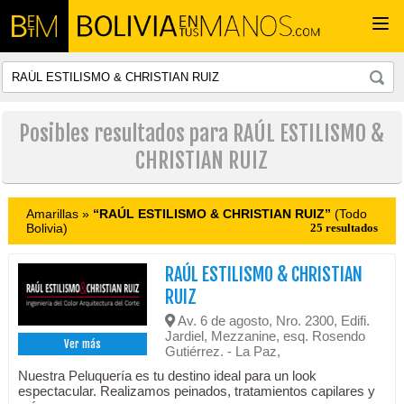
Togg
navi
Posibles resultados para RAÚL ESTILISMO &
CHRISTIAN RUIZ
Amarillas »
“RAÚL ESTILISMO & CHRISTIAN RUIZ”
(Todo
Bolivia)
25 resultados
RAÚL ESTILISMO & CHRISTIAN
RUIZ
Av. 6 de agosto, Nro. 2300, Edifi.
Jardiel, Mezzanine, esq. Rosendo
Ver más
Gutiérrez. - La Paz,
Nuestra Peluquería es tu destino ideal para un look
espectacular. Realizamos peinados, tratamientos capilares y