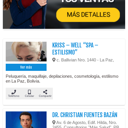
KRISS – WELL “SPA –
ESTILISMO”
c. Ballivian Nro. 1440 - La Paz,
Ver más
Peluquería, maquillaje, depilaciones, cosmetología, estilismo
en La Paz, Bolivia.
Teléfono
Celular
Compartir
DR. CHRISTIAN FUENTES BAZÁN
Av. 6 de Agosto, Edif. Hilda, Nro.
2455, Consultorios "Más Salud", PB,