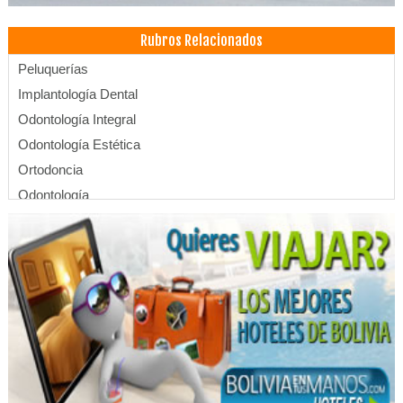
Rubros Relacionados
Peluquerías
Implantología Dental
Odontología Integral
Odontología Estética
Ortodoncia
Odontología
Implantes dentales
Médicos Odontólogos
Cirujano dental
Color capilar
Cortes de cabello
Depilación
Estética capilar
Manicura