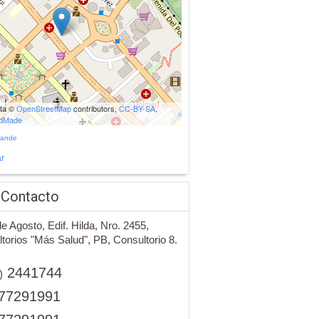
ata ©
OpenStreetMap
contributors,
CC-BY-SA
,
udMade
rande
r
 Contacto
de Agosto, Edif. Hilda, Nro. 2455,
torios "Más Salud", PB, Consultorio 8.
2441744
)
77291991