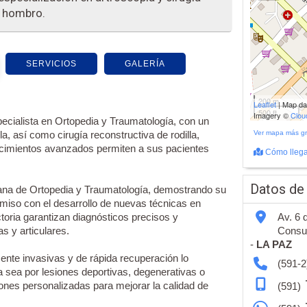
y hombro.
SERVICIOS
GALERÍA
200 m
Leaflet
| Map d
500 ft
Imagery ©
Clo
ecialista en Ortopedia y Traumatología, con un
a, así como cirugía reconstructiva de rodilla,
Ver mapa más g
cimientos avanzados permiten a sus pacientes
Cómo llega
Datos de
iana de Ortopedia y Traumatología, demostrando su
omiso con el desarrollo de nuevas técnicas en
ctoria garantizan diagnósticos precisos y
Av. 6 
s y articulares.
Consul
-
LA PAZ
nte invasivas y de rápida recuperación lo
(591-2
Ya sea por lesiones deportivas, degenerativas o
iones personalizadas para mejorar la calidad de
(591)