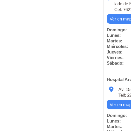
lado de 
Cel: 76
Ver en ma
Domingo:
Lunes:
Martes:
Miércoles:
Jueves:
Viernes:
Sábado:
Hospital Arc
Av. 15
Telf: 
Ver en ma
Domingo:
Lunes:
Martes: