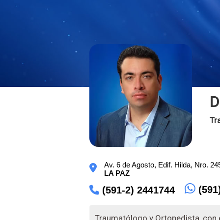
D
Tr
Av. 6 de Agosto, Edif. Hilda, Nro. 2
LA PAZ
(591
(591-2) 2441744
Traumatólogo y Ortopedista, con e