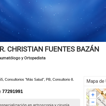
R. CHRISTIAN FUENTES BAZÁN
aumatólogo y Ortopedista
455, Consultorios "Más Salud", PB, Consultorio 8.
Mapa de 
) 77291991
+
−
specialización en artroscopia y cirugía