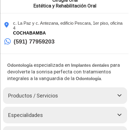
Cirugía Oral
Estética y Rehabilitación Oral
c. La Paz y c. Antezana, edificio Pescara, 1er piso, oficina
4
COCHABAMBA
(591) 77959203
especializada en
para
Odontología
Implantes dentales
devolverte la sonrisa perfecta con tratamientos
integrales a la vanguardia de la
.
Odontología
Productos / Servicios
El Dr. Marco Antonio Ruiz, especializado en Implantología
Especialidades
Oral, se destaca por su experiencia y dedicación quien desde
el 2014 brinda atención odontológica especializada.