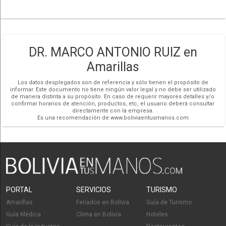
14:00 - 19:00
Pagos con QR
Ver mapa más grande
Jueves:
09:00 - 12:00
Redes Sociales
14:00 - 19:00
Cómo llegar
Viernes:
09:00 - 12:00
14:00 - 19:00
Sábado:
09:00 - 12:00
DR. MARCO ANTONIO RUIZ en
Amarillas
Los datos desplegados son de referencia y sólo tienen el propósito de
informar. Este documento no tiene ningún valor legal y no debe ser utilizado
de manera distinta a su propósito. En caso de requerir mayores detalles y/o
confirmar horarios de atención, productos, etc, el usuario deberá consultar
directamente con la empresa.
Es una recomendación de www.boliviaentusmanos.com
PORTAL
SERVICIOS
TURISMO
Amarillas
Feriados en Bolivia
Guía de Turismo
Guía Médica
Clima en Bolivia
Hoteles