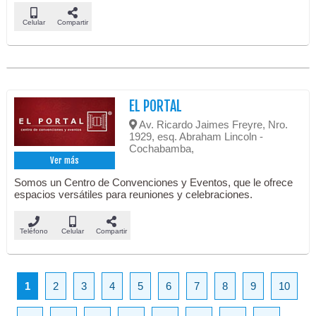
Celular
Compartir
EL PORTAL
Av. Ricardo Jaimes Freyre, Nro.
1929, esq. Abraham Lincoln -
Cochabamba,
Ver más
Somos un Centro de Convenciones y Eventos, que le ofrece
espacios versátiles para reuniones y celebraciones.
Teléfono
Celular
Compartir
1
2
3
4
5
6
7
8
9
10