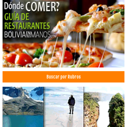
Hoteles Lago Titicaca
Hoteles
Hotels
Zapatos, Ventas de
Novias: Vestidos, Artículos
Vestidos de Novia
Ropa Infantil
Abrigos para Mujer
Boutiques
Buscar por Rubros
Chompas
Gorras
Alquiler de salones de eventos
Eventos Sociales
Salones de Eventos
Banquetes y Recepciones
Eventos Corporativos