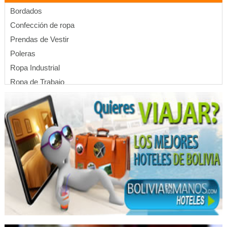
Bordados
Confección de ropa
Prendas de Vestir
Poleras
Ropa Industrial
Ropa de Trabajo
Uniformes para colegios
Uniformes para empresas
Uniformes deportivos
Uniformes
Ropa Promocional
Ropa de Maternidad
Ropa Deportiva
Ropa para Caballeros
Ropa para Damas
Ropa