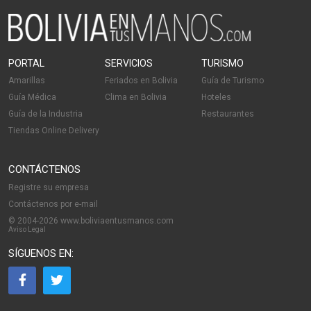
PORTAL
SERVICIOS
TURISMO
Amarillas
Feriados en Bolivia
Guía de Turismo
Guía Médica
Clima en Bolivia
Hoteles
Guía de la Industria
Restaurantes
Tiendas Online Delivery
CONTÁCTENOS
Registre su empresa
Contáctenos por e-mail
© 2004-2026 www.boliviaentusmanos.com
Aviso Legal
SÍGUENOS EN: