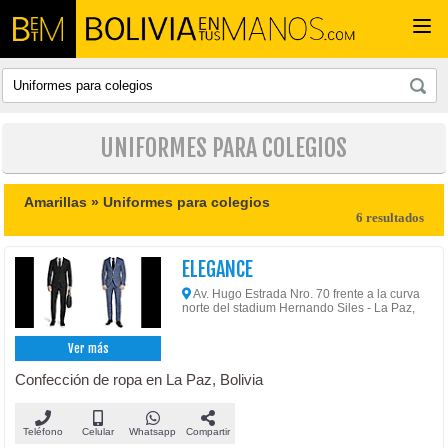
Togg
navi
UNIFORMES PARA COLEGIOS
Amarillas »
Uniformes para colegios
6 resultados
ELEGANCE
Av. Hugo Estrada Nro. 70 frente a la curva
norte del stadium Hernando Siles - La Paz,
Ver más
Confección de ropa en La Paz, Bolivia
Teléfono
Celular
Whatsapp
Compartir