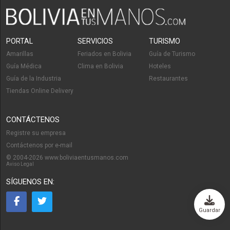
PORTAL
SERVICIOS
TURISMO
Amarillas
Feriados en Bolivia
Guía de Turismo
Guía Médica
Clima en Bolivia
Hoteles
Guía de la Industria
Restaurantes
Tiendas Online Delivery
CONTÁCTENOS
Registre su empresa
Contáctenos por e-mail
© 2004-2026 www.boliviaentusmanos.com
Aviso Legal
SÍGUENOS EN:
Guardar