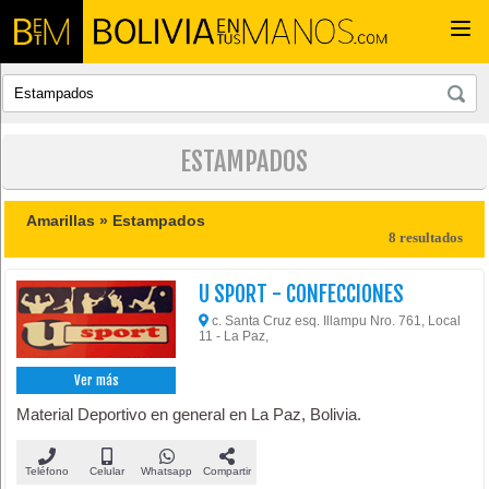
Togg
navi
ESTAMPADOS
Amarillas »
Estampados
8 resultados
U SPORT - CONFECCIONES
c. Santa Cruz esq. Illampu Nro. 761, Local
11 - La Paz,
Ver más
Material Deportivo en general en La Paz, Bolivia.
Teléfono
Celular
Whatsapp
Compartir