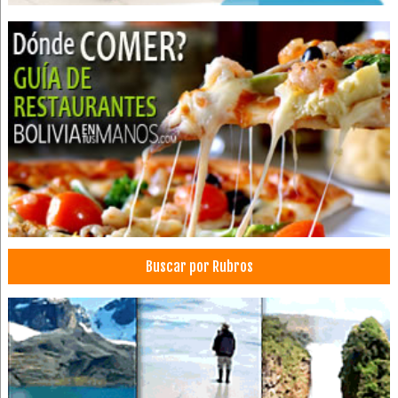
Restaurantes: Comida Criolla
Comida Nacional
Convenciones
Almuerzo Ejecutivo
Alitas de Pollo
Delivery
Carnes a la Parrilla
Pensiones
Almuerzo Familiar
Buscar por Rubros