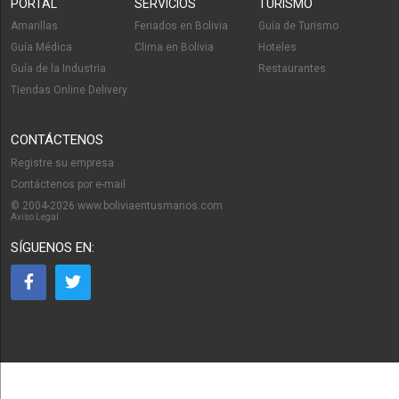
PORTAL
SERVICIOS
TURISMO
Amarillas
Feriados en Bolivia
Guía de Turismo
Guía Médica
Clima en Bolivia
Hoteles
Guía de la Industria
Restaurantes
Tiendas Online Delivery
CONTÁCTENOS
Registre su empresa
Contáctenos por e-mail
© 2004-2026 www.boliviaentusmanos.com
Aviso Legal
SÍGUENOS EN: