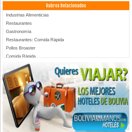
Rubros Relacionados
Industrias Alimenticias
Restaurantes
Gastronomía
Restaurantes: Comida Rápida
Pollos Broaster
Comida Rápida
Hamburguesas
Pollos al Spiedo
Servicios de Gastronomía
Chicharronería
Restaurant: Truchas
Snack
Pollos a la Leña
Pollos a la brasa
Rotiserías