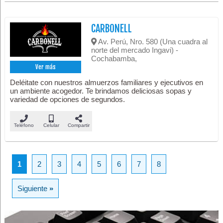
CARBONELL
Av. Perú, Nro. 580 (Una cuadra al
norte del mercado Ingavi) -
Cochabamba,
Ver más
Deléitate con nuestros almuerzos familiares y ejecutivos en
un ambiente acogedor. Te brindamos deliciosas sopas y
variedad de opciones de segundos.
Teléfono
Celular
Compartir
1
2
3
4
5
6
7
8
Siguiente
»