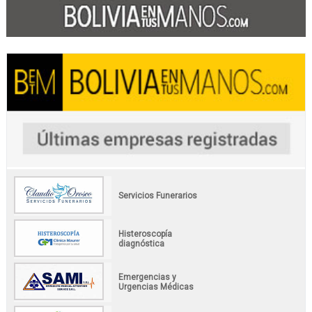
Servicios Funerarios
Histeroscopía
diagnóstica
Emergencias y
Urgencias Médicas