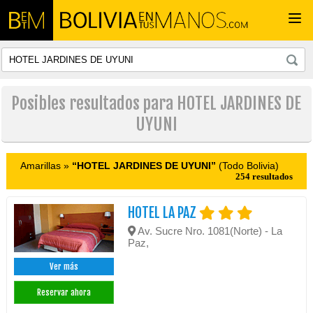
Togg
navi
Posibles resultados para HOTEL JARDINES DE
UYUNI
Amarillas »
“HOTEL JARDINES DE UYUNI”
(Todo Bolivia)
254 resultados
HOTEL LA PAZ
Av. Sucre Nro. 1081(Norte) - La
Paz,
Ver más
Reservar ahora