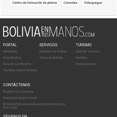
Centro de formación de pilotos
Consolas
Videojuegos
PORTAL
SERVICIOS
TURISMO
Amarillas
Feriados en Bolivia
Guía de Turismo
Guía Médica
Clima en Bolivia
Hoteles
Guía de la Industria
Restaurantes
Tiendas Online Delivery
CONTÁCTENOS
Registre su empresa
Contáctenos por e-mail
© 2004-2026 www.boliviaentusmanos.com
Aviso Legal
SÍGUENOS EN: