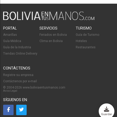
PORTAL
SERVICIOS
TURISMO
Amarillas
Feriados en Bolivia
Guía de Turismo
Guía Médica
Clima en Bolivia
Hoteles
Guía de la Industria
Restaurantes
Tiendas Online Delivery
CONTÁCTENOS
Registre su empresa
Contáctenos por e-mail
© 2004-2026 www.boliviaentusmanos.com
Aviso Legal
SÍGUENOS EN:
Guardar