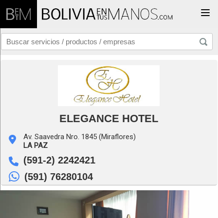
Togg
ELEGANCE HOTEL
Av. Saavedra Nro. 1845 (Miraflores)
LA PAZ
(591-2) 2242421
(591) 76280104