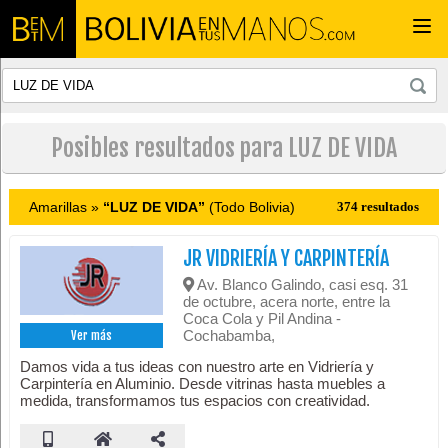
Togg
navi
Posibles resultados para LUZ DE VIDA
Amarillas »
“LUZ DE VIDA”
(Todo Bolivia)
374 resultados
JR VIDRIERÍA Y CARPINTERÍA
Av. Blanco Galindo, casi esq. 31
de octubre, acera norte, entre la
Coca Cola y Pil Andina -
Cochabamba,
Ver más
Damos vida a tus ideas con nuestro arte en Vidriería y
Carpintería en Aluminio. Desde vitrinas hasta muebles a
medida, transformamos tus espacios con creatividad.