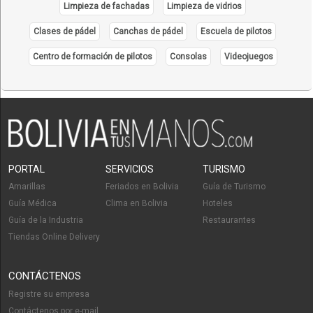
Limpieza de fachadas
Limpieza de vidrios
Clases de pádel
Canchas de pádel
Escuela de pilotos
Centro de formación de pilotos
Consolas
Videojuegos
PORTAL
SERVICIOS
TURISMO
Amarillas
Feriados en Bolivia
Guía de Turismo
Guía Médica
Clima en Bolivia
Hoteles
Guía de la Industria
Restaurantes
Tiendas Online Delivery
CONTÁCTENOS
Registre su empresa
Contáctenos por e-mail