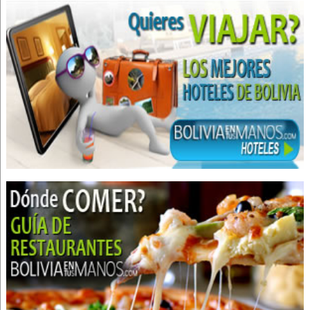
Cirugía general
Agencias de Viajes y Turismo
Operadora de Turismo
Operadores Turisticos
Turismo: Agencias de Viaje
Turismo
Viajes, Agencias de
Medicina Alternativa
Salud Integral
Asociaciones
Asociaciones de Ex-alumnos
Arreglos Florales
Florerías
Flores
Regalos y Adornos
Diabetes