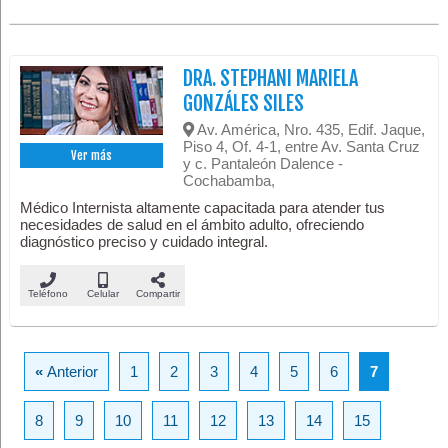
DRA. STEPHANI MARIELA
GONZÁLES SILES
Av. América, Nro. 435, Edif. Jaque,
Piso 4, Of. 4-1, entre Av. Santa Cruz
Ver más
y c. Pantaleón Dalence -
Cochabamba,
Médico Internista altamente capacitada para atender tus
necesidades de salud en el ámbito adulto, ofreciendo
diagnóstico preciso y cuidado integral.
Teléfono
Celular
Compartir
«
Anterior
1
2
3
4
5
6
7
8
9
10
11
12
13
14
15