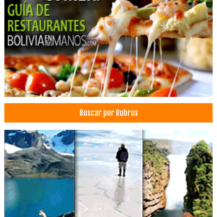
Centros Culturales
Eventos
Médico Cirujano
Cirugía general
Cirugía torácica
Broncoscopía
Centros Médicos
Salud: Centros Médicos
Buscar por Rubros
Salud: Clínicas
Botox
Estética Integral
Estética Corporal
Medicina Estética
Médico estético
Medicina Capilar
Médicos Neurocirujanos