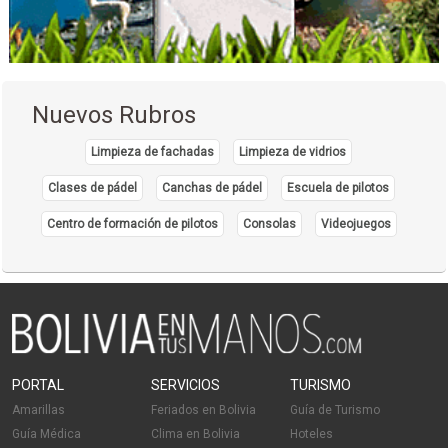
Neurocirugía
Nuevos Rubros
Limpieza de fachadas
Limpieza de vidrios
Clases de pádel
Canchas de pádel
Escuela de pilotos
Centro de formación de pilotos
Consolas
Videojuegos
PORTAL
SERVICIOS
TURISMO
Amarillas
Feriados en Bolivia
Guía de Turismo
Guía Médica
Clima en Bolivia
Hoteles