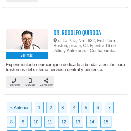
DR. RODOLFO QUIROGA
c. La Paz, Nro. 632, Edif. Torre
Boston, piso 5, Of. F, entre 16 de
Julio y Antezana. - Cochabamba,
Ver más
Experimentado neurocirujano dedicado a brindar atención para
trastornos del sistema nervioso central y periférico.
Teléfono
Celular
Compartir
«
Anterior
1
2
3
4
5
6
7
8
9
10
11
12
13
14
15