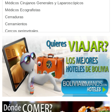
Médicos Cirujanos Generales y Laparoscópicos
Médicos Ecografistas
Cerraduras
Cerramientos
Cercos perimetrales
Monitoreo y Seguridad
Paneles de acero
Sistemas de Seguridad
Ingeniería industrial
Médicos Ginecólogos y Obstetras
Médico ginecólogo
Empaques
Equipos Industriales
Industrias: Máquinas y Equipos
Maquinaria Industrial
Máquinas Industriales