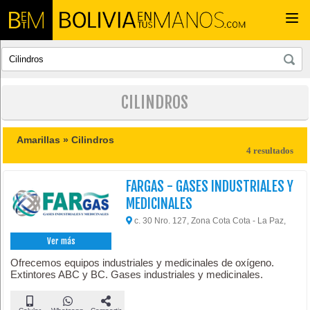
Togg
navi
CILINDROS
Amarillas »
Cilindros
4 resultados
FARGAS - GASES INDUSTRIALES Y
MEDICINALES
c. 30 Nro. 127, Zona Cota Cota - La Paz,
Ver más
Ofrecemos equipos industriales y medicinales de oxígeno.
Extintores ABC y BC. Gases industriales y medicinales.