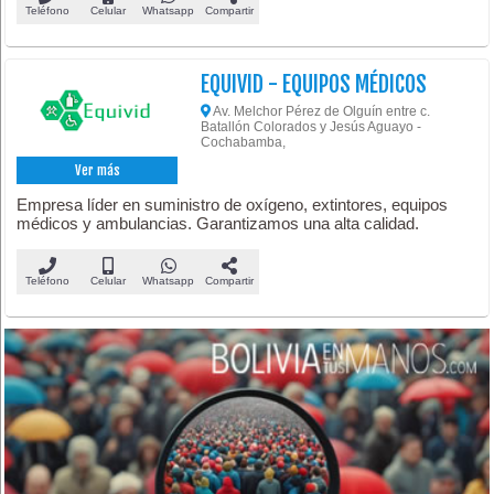
Teléfono
Celular
Whatsapp
Compartir
EQUIVID - EQUIPOS MÉDICOS
Av. Melchor Pérez de Olguín entre c.
Batallón Colorados y Jesús Aguayo -
Cochabamba,
Ver más
Empresa líder en suministro de oxígeno, extintores, equipos
médicos y ambulancias. Garantizamos una alta calidad.
Teléfono
Celular
Whatsapp
Compartir