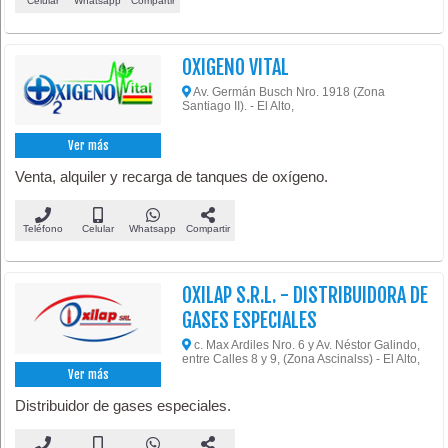
Celular
Whatsapp
Compartir
OXIGENO VITAL
Av. Germán Busch Nro. 1918 (Zona
Santiago II). - El Alto,
Ver más
Venta, alquiler y recarga de tanques de oxígeno.
Teléfono
Celular
Whatsapp
Compartir
OXILAP S.R.L. - DISTRIBUIDORA DE
GASES ESPECIALES
c. Max Ardiles Nro. 6 y Av. Néstor Galindo,
entre Calles 8 y 9, (Zona Ascinalss) - El Alto,
Ver más
Distribuidor de gases especiales.