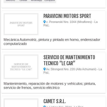
Teléfono
Celular
Whatsapp
Compartir
PARAVICINI MOTORS SPORT
c. Posnanski Nro. 1044 (Miraflores) - La
PARAVICINI MOTORS
Paz,
SPORT
Mecánica Automotriz, pintura y pintado en horno, enderezador
computarizado
SERVICIO DE MANTENIMIENTO
TECNICO “LE CAR”
SERVICIO DE
MANTENIMIENTO
Av. Strongest Nro. 220 (Alto Achumani) - La
TECNICO “LE CAR”
Paz,
Mantenimiento, reparación de motores y vehículos; pintura,
servicio de frenos, servicio eléctrico
CAMET S.R.L.