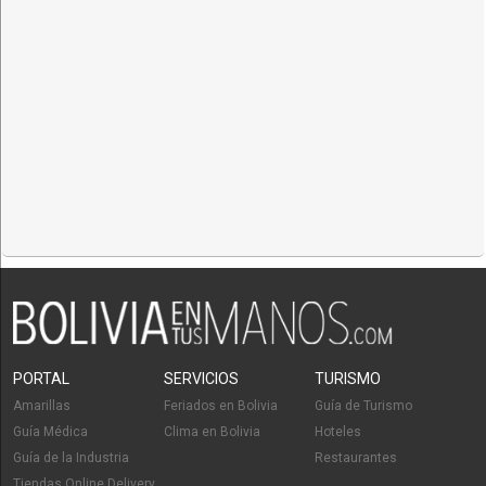
PORTAL
SERVICIOS
TURISMO
Amarillas
Feriados en Bolivia
Guía de Turismo
Guía Médica
Clima en Bolivia
Hoteles
Guía de la Industria
Restaurantes
Tiendas Online Delivery