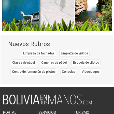
Dentistas
Estética Dental
Endodoncia
Implantes dentales
Limpieza Dental
Médicos Odontólogos Pediatras
Nuevos Rubros
Odontología Estética
Odontopediatría
Limpieza de fachadas
Limpieza de vidrios
Odontología
Clases de pádel
Canchas de pádel
Escuela de pilotos
Prótesis Dentales
Centro de formación de pilotos
Consolas
Videojuegos
Periodoncia
Radiólogo Dental
Salud: Centros Médicos
Fisioterapia
PORTAL
SERVICIOS
TURISMO