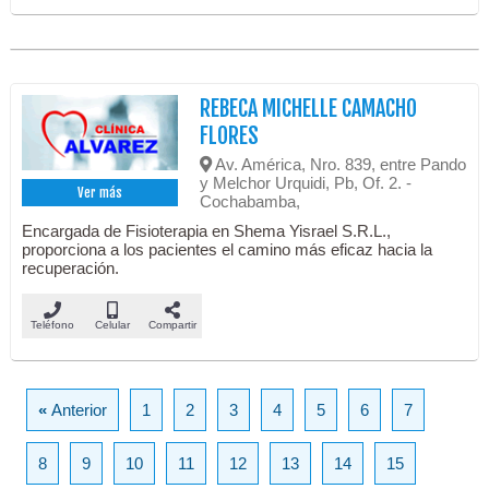
REBECA MICHELLE CAMACHO
FLORES
Av. América, Nro. 839, entre Pando
y Melchor Urquidi, Pb, Of. 2. -
Ver más
Cochabamba,
Encargada de Fisioterapia en Shema Yisrael S.R.L.,
proporciona a los pacientes el camino más eficaz hacia la
recuperación.
Teléfono
Celular
Compartir
«
Anterior
1
2
3
4
5
6
7
8
9
10
11
12
13
14
15