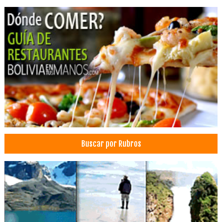
Ronquidos
Nariz Tapada
Dolor de cabeza
Dolor de garganta
Ecografías pediátricas
Ecografías
Médicos Ecografistas
Cirugía general
Coloproctología Endoscopía
Médicos Cirujanos Generales y Laparoscópicos
Buscar por Rubros
Médicos Coloproctólogos
Implantología Dental
Blanqueamiento Dental
Consultorio Dental
Clínica Dental
Clínicas Odontológicas