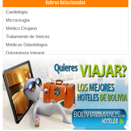
Rubros Relacionados
Cardiología
Microcirugía
Médico Cirujano
Tratamiento de Varices
Médicos Odontólogos
Odontología Integral
Ortodoncia
Cirujano dental
Cirugías de Nariz
Cirugías de Oído
Cirugías de Garganta
Médicos Otorrinolaringólogos
Dolor de oídos
Mareos
Ruido en el oído