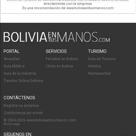
directamente con la empresa.
Es una recomendación de www.boliviaentusmanos.com
PORTAL
SERVICIOS
TURISMO
Amarillas
Feriados en Bolivia
Guía de Turismo
Guía Médica
Clima en Bolivia
Hoteles
Guía de la Industria
Restaurantes
Tiendas Online Delivery
CONTÁCTENOS
Registre su empresa
Contáctenos por e-mail
© 2004-2026 www.boliviaentusmanos.com
Aviso Legal
SÍGUENOS EN: