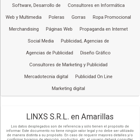
Guía de Turismo. Turismo en Bolivia
Software, Desarrollo de
Consultores en Informática
Merchandising
Ofrecemos material promocional
Web y Multimedia
Poleras
Gorras
Ropa Promocional
Poleras
,
Gorras
, chamarras, bolsones
Merchandising
Páginas Web
Propaganda en Internet
Bolígrafos
USB´S con el diseño de su preferencia
Social Media
Publicidad, Agencias de
Llaveros
Agencias de Publicidad
Diseño Gráfico
RECURSOS HUMANOS
En nuestro programa de RSE presentamos conferencias
Consultores de Marketing y Publicidad
sobre:
Control del Estrés. Dirigido a empresas para mejorar el
Mercadotecnia digital
Publicidad On Line
rendimiento laboral y las relaciones familiares de los
empleados y/o trabajadores
Marketing digital
Salud Familiar. Dirigido a padres de familia, parejas,
profesionales, etc. para enriquecer la vida familiar y
mejorar las relaciones en el hogar, trabajo y entorno
social
LINXS S.R.L. en Amarillas
Los datos desplegados son de referencia y sólo tienen el propósito de
informar. Este documento no tiene ningún valor legal y no debe ser utilizado
de manera distinta a su propósito. En caso de requerir mayores detalles y/o
confirmar horarios de atención, productos, etc, el usuario deberá consultar