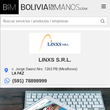
Togg
LINXS S.R.L.
c. Jorge Saenz Nro. 1263 PB (Miraflores)
LA PAZ
(591) 78898999