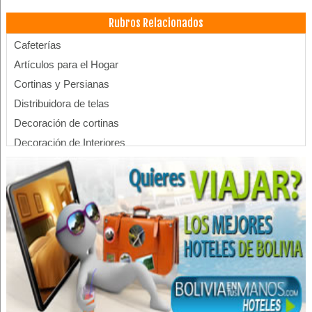
Rubros Relacionados
Cafeterías
Artículos para el Hogar
Cortinas y Persianas
Distribuidora de telas
Decoración de cortinas
Decoración de Interiores
Diseño de Interiores
Decoraciones
Decoración de casas
Persianas roller screen
Persianas
Persianas de Aluminio
Rieles para Cortinas
Médicos Terapeutas del Dolor