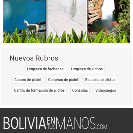
Equipamiento médico
Equipos e insumos hospitalarios
Equipo e Instrumental Médico, Hospitalario
Instrumental e Insumos Médicos
Odontología: Equipos, Materiales
Importación de Insumos Dentales
Deportes
Nuevos Rubros
Gimnasios
Aeróbicos
Limpieza de fachadas
Limpieza de vidrios
Fitness
Clases de pádel
Canchas de pádel
Escuela de pilotos
Fisicoculturismo
Centro de formación de pilotos
Consolas
Videojuegos