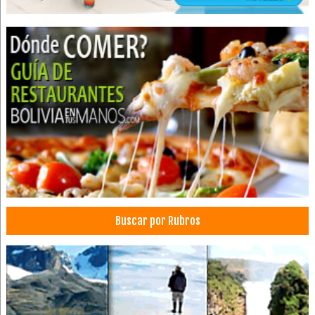
Terapias de regeneración
Laboratorios Farmacéuticos
Asesoramiento empresarial
Alimentos
Alimentos Procesados
Carnes Frías
Embutidos
Hot Dog
Industrias Alimenticias
Pizzas
Panetones
Buscar por Rubros
Salchichas
Panaderías y Pastelerías
Peluquerías
Médicos Psiquiatras
Equipos médicos