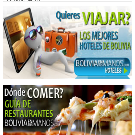
Aerolíneas
Líneas Aéreas
Transporte Turístico
Vuelos
Transporte de Pasajeros
Churrasquerías
Restaurantes: Churrasquerías
Restaurantes
Restaurantes: Comida Criolla
Restaurantes: Comida Internacional
Transporte de carga terrestre
Mudanzas
Mudanzas Internacionales
Mudanzas Nacionales
Servicio de Carga y Transporte
Transporte de productos perecibles