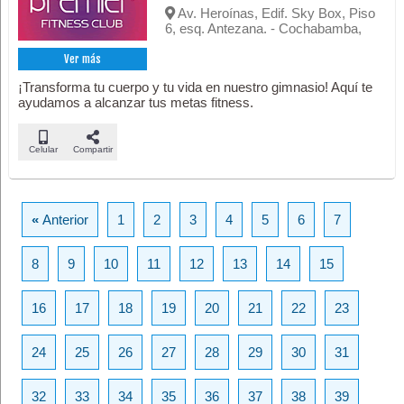
Av. Heroínas, Edif. Sky Box, Piso
6, esq. Antezana. - Cochabamba,
Ver más
¡Transforma tu cuerpo y tu vida en nuestro gimnasio! Aquí te
ayudamos a alcanzar tus metas fitness.
Celular
Compartir
«
Anterior
1
2
3
4
5
6
7
8
9
10
11
12
13
14
15
16
17
18
19
20
21
22
23
24
25
26
27
28
29
30
31
32
33
34
35
36
37
38
39