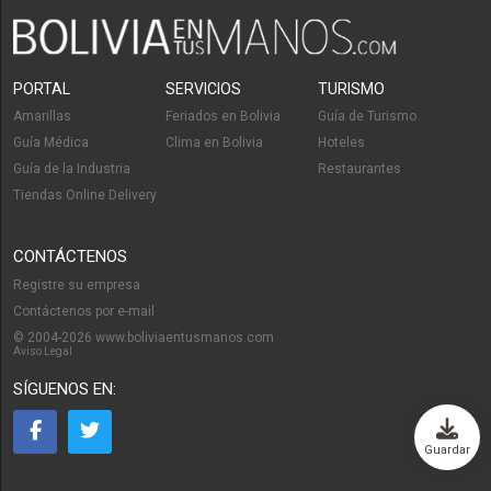
PORTAL
SERVICIOS
TURISMO
Amarillas
Feriados en Bolivia
Guía de Turismo
Guía Médica
Clima en Bolivia
Hoteles
Guía de la Industria
Restaurantes
Tiendas Online Delivery
CONTÁCTENOS
Registre su empresa
Contáctenos por e-mail
© 2004-2026 www.boliviaentusmanos.com
Aviso Legal
SÍGUENOS EN:
Guardar