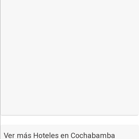
huéspedes.
Estacionamiento
Contamos con un estacionamiento propio con capacidad para
25 vehículos.
HABITACIÓN
TARIFA
Simple
230.00
Simple Ejecutiva
250.00
Matrimonial
350.00
Doble
350.00
Triple
420.00
Familiar
420.00
Cuadruple
490.00
Cochabamba... Hotel Monserrat le da la bienvenida, deseando
que sus vacaciones esten llenas de confort y amabilidad...
Ver más Hoteles en Cochabamba