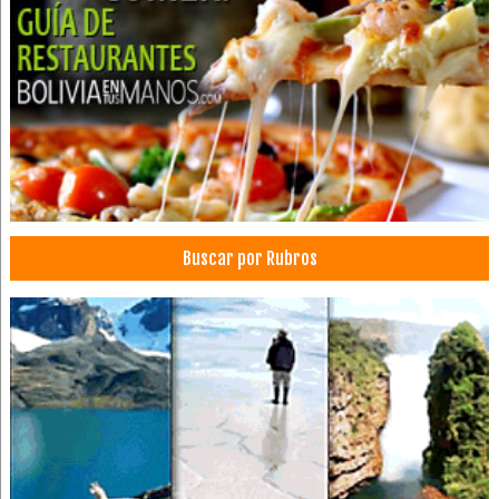
Restaurantes
Turismo de Aventura
Turismo
Bordados Computarizados
Bordados
Gorras
Uniformes para colegios
Diseño de bordados
Buscar por Rubros
Uniformes escolares
Insignias
Ambulancias
Auxilio Médico
Emergencias
Psicólogos
Psicoterapia
Psicologia Familiar