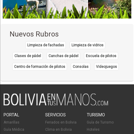
Médicos Psiquiatras
Educación Superior
Licenciaturas
Postgrados
Nuevos Rubros
Técnico Superior
Universidades
Limpieza de fachadas
Limpieza de vidrios
Universidades privadas
Clases de pádel
Canchas de pádel
Escuela de pilotos
Heladerías
Centro de formación de pilotos
Consolas
Videojuegos
Helados Artesanales de Yogurt
Restaurantes: Comida Criolla
Yogurt
Polígrafos
Detector de Mentiras
Seguridad Informática
PORTAL
SERVICIOS
TURISMO
Pruebas de Polígrafos
Amarillas
Feriados en Bolivia
Guía de Turismo
Gabinete de psicología
Guía Médica
Clima en Bolivia
Hoteles