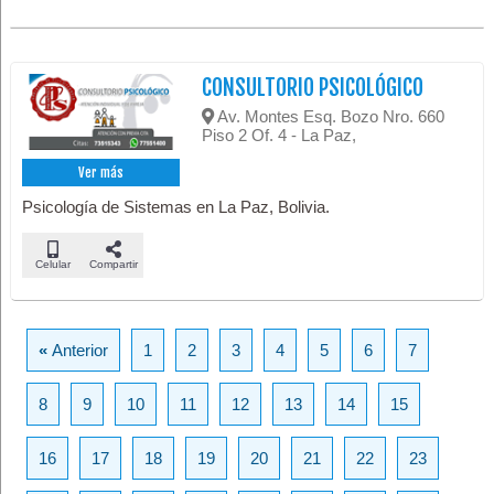
CONSULTORIO PSICOLÓGICO
Av. Montes Esq. Bozo Nro. 660
Piso 2 Of. 4 - La Paz,
Ver más
Psicología de Sistemas en La Paz, Bolivia.
Celular
Compartir
«
Anterior
1
2
3
4
5
6
7
8
9
10
11
12
13
14
15
16
17
18
19
20
21
22
23