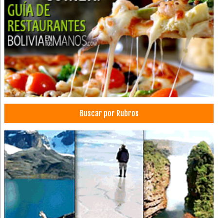
Restaurantes: Pescados y Mariscos
Alimentos
Avícolas
Alimentos Procesados
Distribución de Alimentos
Huevos
Industrias Alimenticias
Granjas avícolas
Buscar por Rubros
Pollos, Venta de
Carnes Frías
Embutidos
Hot Dog
Pizzas
Panetones
Panaderías y Pastelerías
Pescados y Mariscos