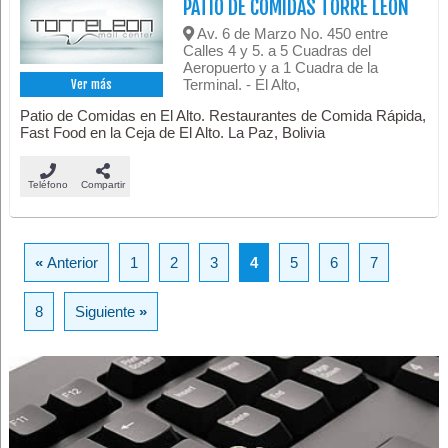
PATIO DE COMIDAS TORRE LEON
Av. 6 de Marzo No. 450 entre
Calles 4 y 5. a 5 Cuadras del
Aeropuerto y a 1 Cuadra de la
Terminal. - El Alto,
Ver más
Patio de Comidas en El Alto. Restaurantes de Comida Rápida,
Fast Food en la Ceja de El Alto. La Paz, Bolivia
Teléfono
Compartir
«
Anterior
1
2
3
4
5
6
7
8
Siguiente
»