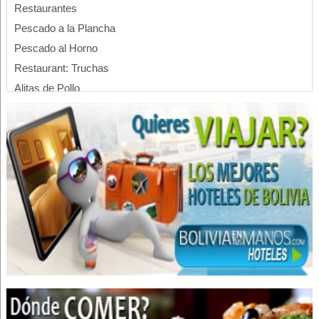
Restaurantes
Pescado a la Plancha
Pescado al Horno
Restaurant: Truchas
Alitas de Pollo
Pollos Broaster
Restaurantes: Comida Rápida
Cafeterías
Ensaladas
Jamones
Jugos, Zumos
Salchichas
Sandwiches
Cevichería
Mariscos
Restaurantes: Comida Internacional