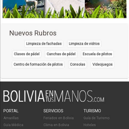
Comida Francesa
Restaurantes: Comida Italiana
Churrasquerías
Restaurantes: Churrasquerías
Nuevos Rubros
Pizzerías
Restaurantes: Pizzerías
Limpieza de fachadas
Limpieza de vidrios
Eventos
Clases de pádel
Canchas de pádel
Escuela de pilotos
Hamburguesas
Centro de formación de pilotos
Consolas
Videojuegos
Delivery
Plaza de Comidas
Restaurantes: Comida Criolla
Comida Rápida
PORTAL
SERVICIOS
TURISMO
Amarillas
Feriados en Bolivia
Guía de Turismo
Guía Médica
Clima en Bolivia
Hoteles