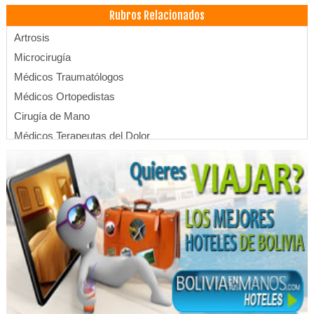
Rubros Relacionados
Artrosis
Microcirugía
Médicos Traumatólogos
Médicos Ortopedistas
Cirugía de Mano
Médicos Terapeutas del Dolor
Endoscopías
Ecografías
Médicos Cirugía Gastroenterológica
Médicos Ecografistas
Médicos Gastroenterólogos
Ortopedias
Hemodiálisis
Aeróbicos
Deportes