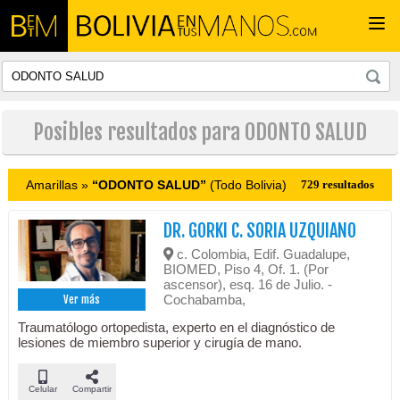
Togg
navi
Posibles resultados para ODONTO SALUD
Amarillas »
“ODONTO SALUD”
(Todo Bolivia)
729 resultados
DR. GORKI C. SORIA UZQUIANO
c. Colombia, Edif. Guadalupe,
BIOMED, Piso 4, Of. 1. (Por
ascensor), esq. 16 de Julio. -
Cochabamba,
Ver más
Traumatólogo ortopedista, experto en el diagnóstico de
lesiones de miembro superior y cirugía de mano.
Celular
Compartir