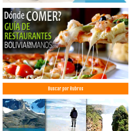
Fitness
Gimnasios
Pilates
Fisicoculturismo
Cirugía general
Médico Cirujano
Médicos Pediatras
Profesionales
Buscar por Rubros