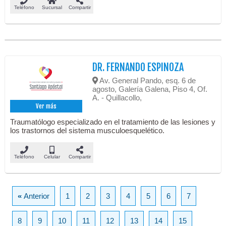
Teléfono
Sucursal
Compartir
DR. FERNANDO ESPINOZA
Av. General Pando, esq. 6 de
agosto, Galería Galena, Piso 4, Of.
A. - Quillacollo,
Ver más
Traumatólogo especializado en el tratamiento de las lesiones y
los trastornos del sistema musculoesquelético.
Teléfono
Celular
Compartir
«
Anterior
1
2
3
4
5
6
7
8
9
10
11
12
13
14
15