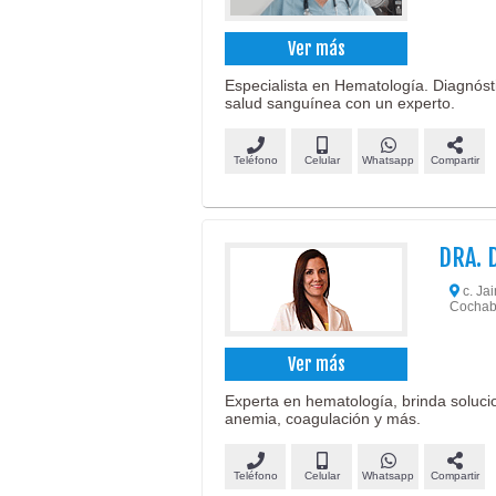
Ver más
Especialista en Hematología. Diagnóst
salud sanguínea con un experto.
Teléfono
Celular
Whatsapp
Compartir
DRA. 
c. Ja
Cochab
Ver más
Experta en hematología, brinda soluci
anemia, coagulación y más.
Teléfono
Celular
Whatsapp
Compartir