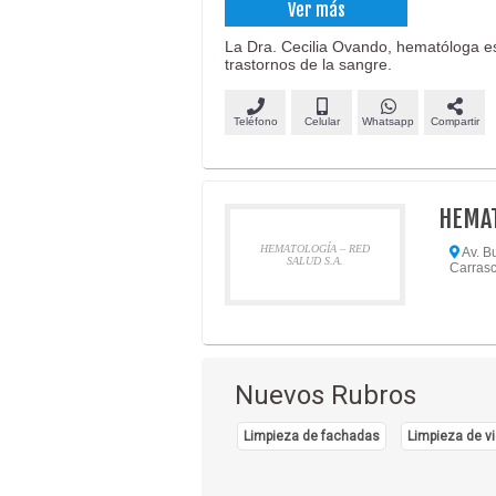
Ver más
La Dra. Cecilia Ovando, hematóloga es
trastornos de la sangre.
Teléfono
Celular
Whatsapp
Compartir
HEMAT
HEMATOLOGÍA – RED
Av. B
SALUD S.A.
Carrasc
Nuevos Rubros
Limpieza de fachadas
Limpieza de vi