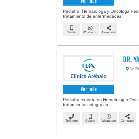
Ver más
Pediatra, Hematóloga y Oncóloga Pedi
tratamiento de enfermedades.
Celular
Whatsapp
Compartir
DR. Y
Av. Ro
Ver más
Pediatra experta en Hematología Oncol
tratamientos integrales.
Teléfono
Celular
Whatsapp
Compartir