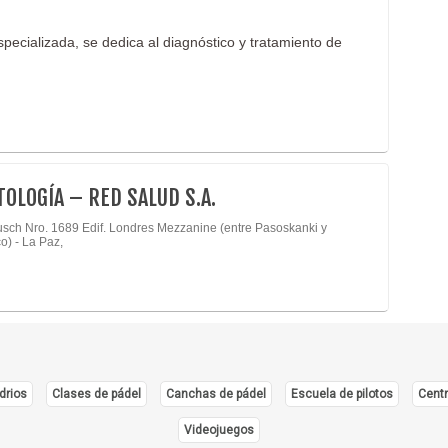
pecializada, se dedica al diagnóstico y tratamiento de
OLOGÍA – RED SALUD S.A.
usch Nro. 1689 Edif. Londres Mezzanine (entre Pasoskanki y
o) - La Paz,
drios
Clases de pádel
Canchas de pádel
Escuela de pilotos
Centr
Videojuegos