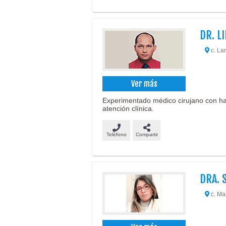
DR. L
c. Lan
Ver más
Experimentado médico cirujano con ha
atención clínica.
Teléfono
Compartir
DRA. 
c. Ma