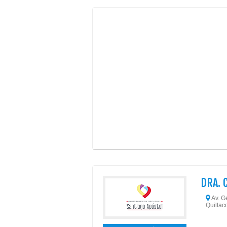
DRA. 
Av. Ge
Quillaco