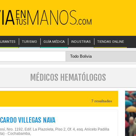
AURANTES
TURISMO
GUÍA MÉDICA
INDUSTRIAS
TIENDAS ONLINE
MÉDICOS HEMATÓLOGOS
7 resultados
ICARDO VILLEGAS NAVA
osí, Nro. 1192, Edif. La Plazoleta, Piso 2, Of. 4, esq. Aniceto Padilla
ta) - Cochabamba,