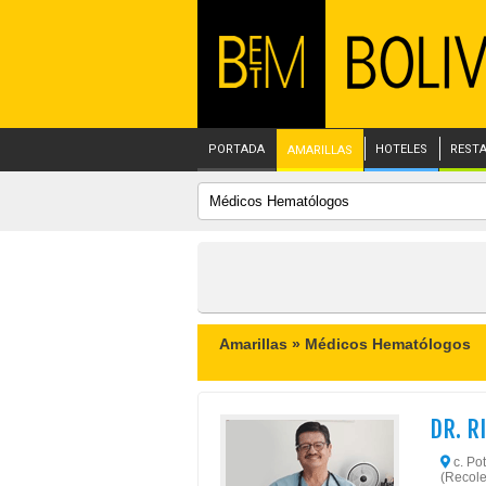
PORTADA
HOTELES
REST
AMARILLAS
Amarillas »
Médicos Hematólogos
DR. R
c. Pot
(Recole