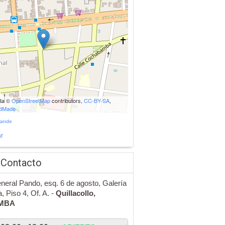
ata ©
OpenStreetMap
contributors,
CC-BY-SA
,
udMade
rande
r
 Contacto
neral Pando, esq. 6 de agosto, Galería
, Piso 4, Of. A. -
Quillacollo,
MBA