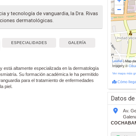
+
−
a y tecnología de vanguardia, la Dra. Rivas
ciones dermatológicas.
ESPECIALIDADES
GALERÍA
200 m
Leaflet
| Map d
500 ft
Imagery ©
Clo
y está altamente especializada en la dermatología
cosmiatría. Su formación académica le ha permitido
Ver mapa más g
 vanguardia para el tratamiento de enfermedades
Cómo llega
a piel.
Datos de
Av. Ge
Galena
COCHABA