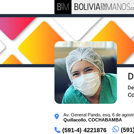
D
De
Co
Av. General Pando, esq. 6 de agosto
Quillacollo,
COCHABAMBA
(591
(591-4) 4221876