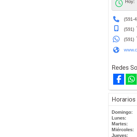
Hoy:
(591-4
(591)
(591)
www.co
Redes So
Horarios
Domingo:
Lunes:
Martes:
Miércoles:
Jueves: