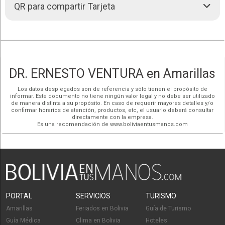
QR para compartir Tarjeta
Previa coordinación de cita
Consultorio Médico De Especialidades
www.consultoriosantiagoapostol.com
Cómo llegar
Santiago Apóstol
Redes Sociales
Dra. Karen Claros
DR. ERNESTO VENTURA en Amarillas
Endocrinóloga - Alta
Especialidad en Diabetes
Los datos desplegados son de referencia y sólo tienen el propósito de
informar. Este documento no tiene ningún valor legal y no debe ser utilizado
de manera distinta a su propósito. En caso de requerir mayores detalles y/o
confirmar horarios de atención, productos, etc, el usuario deberá consultar
Dra. Carla Vallejos
directamente con la empresa.
Alergología e Inmunología
Es una recomendación de www.boliviaentusmanos.com
Dra. Carminia Rivas
Dermatología
PORTAL
SERVICIOS
TURISMO
Amarillas
Feriados en Bolivia
Guía de Turismo
Dr. Marcelo Rojas Barba
Guía Médica
Clima en Bolivia
Hoteles
Psiquiatría