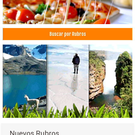
Servicios Empresariales
Hoteles
Hotels
Cevichería
Buscar por Rubros
Mariscos
Restaurantes
Restaurantes: Comida Internacional
Restaurantes: Pescados y Mariscos
Juguetes
Didáctico, Venta de Material
Material Educativo
Juegos Didácticos
Juegos de Mesa
Juegos Didácticos en Madera
Juegos Educativos de Goma Eva
Juegos Recreativos
Nuevos Rubros