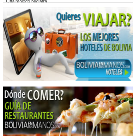
Oftalmólogo pediatra
Cirujanos oftalmólogos
Clínica de ojos
Oftalmólogos para niños
Alquiler de mobiliario
Eventos
Alquiler de Mesas y Sillas
Cumpleaños
Matrimonios
Decoraciones
Arte Decorativo
Decoración para Eventos
Equipamiento para eventos
Organizador de eventos sociales
Instalación de Stand
Logística para Eventos