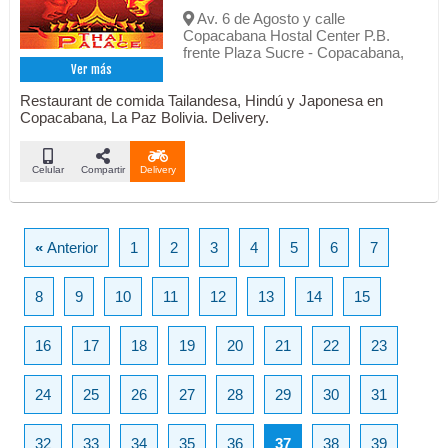
Av. 6 de Agosto y calle
Copacabana Hostal Center P.B.
frente Plaza Sucre - Copacabana,
Ver más
Restaurant de comida Tailandesa, Hindú y Japonesa en
Copacabana, La Paz Bolivia. Delivery.
Celular
Compartir
Delivery
«
Anterior
1
2
3
4
5
6
7
8
9
10
11
12
13
14
15
16
17
18
19
20
21
22
23
24
25
26
27
28
29
30
31
32
33
34
35
36
37
38
39