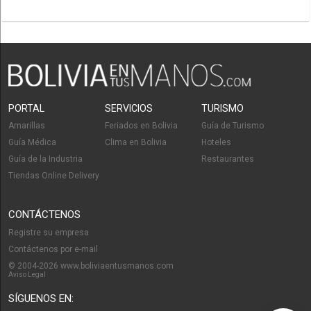
PORTAL
SERVICIOS
TURISMO
Amarillas
Feriados en Bolivia
Guía de Turismo
Guía Médica
Clima en Bolivia
Hoteles
Guía de la Industria
Restaurantes
Tiendas Online Delivery
CONTÁCTENOS
Registre su empresa
Contáctenos por e-mail
© 2004-2026 www.boliviaentusmanos.com
Aviso Legal
SÍGUENOS EN: