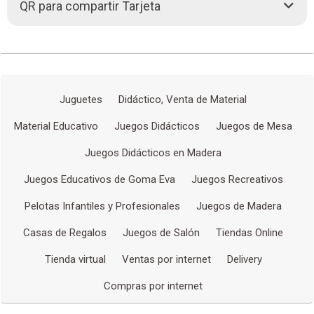
COCHABAMBA,
QR para compartir Tarjeta
c. Angostura Nro. 1629, Mercado La Paz
2457925
(591-2)
Cómo llegar
(591) 67198313
67198312
Chatear (591)
Más detalles
www.boliviamar.com.bo
gerencia
boliviamar.com.bo
Juguetes
Didáctico, Venta de Material
ventas
boliviamar.com.bo
Material Educativo
Juegos Didácticos
Juegos de Mesa
Redes Sociales
Juegos Didácticos en Madera
Juegos Educativos de Goma Eva
Juegos Recreativos
Pelotas Infantiles y Profesionales
Juegos de Madera
Casas de Regalos
Juegos de Salón
Tiendas Online
Tienda virtual
Ventas por internet
Delivery
Compras por internet