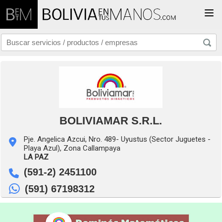
Togg
BOLIVIAMAR S.R.L.
Pje. Angelica Azcui, Nro. 489- Uyustus (Sector Juguetes -
Playa Azul), Zona Callampaya
LA PAZ
(591-2) 2451100
(591) 67198312