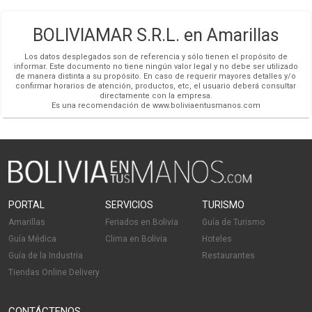
BOLIVIAMAR S.R.L. en Amarillas
Los datos desplegados son de referencia y sólo tienen el propósito de
informar. Este documento no tiene ningún valor legal y no debe ser utilizado
de manera distinta a su propósito. En caso de requerir mayores detalles y/o
confirmar horarios de atención, productos, etc, el usuario deberá consultar
directamente con la empresa.
Es una recomendación de www.boliviaentusmanos.com
PORTAL
SERVICIOS
TURISMO
Amarillas
Feriados en Bolivia
Guía de Turismo
Guía Médica
Clima en Bolivia
Hoteles
Guía de la Industria
Restaurantes
Tiendas Online Delivery
CONTÁCTENOS