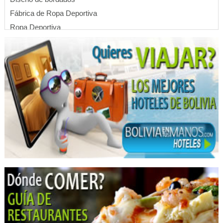
Fábrica de Ropa Deportiva
Ropa Deportiva
Sastrerías Deportivas
Sublimados
Comunicación Estratégica
Comunicación
Comunicación Corporativa
Eventos y Comunicación
Organizador de eventos sociales
Producción de Eventos
Propaganda
Publicidad
Producción Audiovisual
Seminarios
Consultores de Planificación Estratégica
Hoteles