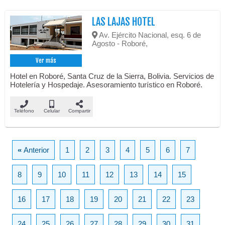
LAS LAJAS HOTEL
Av. Ejército Nacional, esq. 6 de
Agosto - Roboré,
Ver más
Hotel en Roboré, Santa Cruz de la Sierra, Bolivia. Servicios de
Hotelería y Hospedaje. Asesoramiento turístico en Roboré.
Teléfono
Celular
Compartir
«
Anterior
1
2
3
4
5
6
7
8
9
10
11
12
13
14
15
16
17
18
19
20
21
22
23
24
25
26
27
28
29
30
31