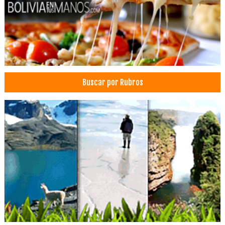
Hotels
Salud: Centros Médicos
Clínicas Privadas
Clínicas particulares
Salud: Clínicas
Buscar por Rubros
Restaurantes
Restaurantes: Comida Internacional
Gastronomía
Eventos
Churrasquerías
Restaurantes: Churrasquerías
Restaurantes: Comida Criolla
Vinos
Pastas
Restaurantes: Pescados y Mariscos
Mariscos