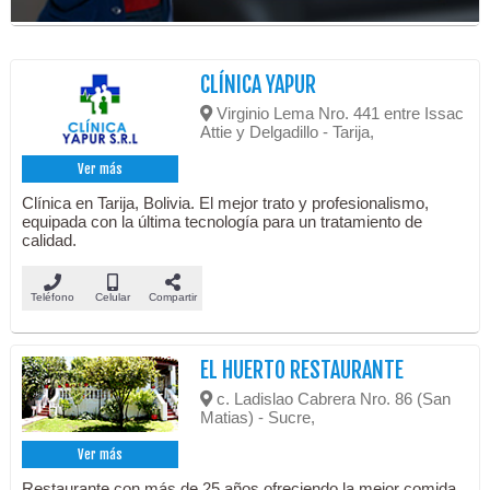
CLÍNICA YAPUR
Virginio Lema Nro. 441 entre Issac
Attie y Delgadillo - Tarija,
Ver más
Clínica en Tarija, Bolivia. El mejor trato y profesionalismo,
equipada con la última tecnología para un tratamiento de
calidad.
Teléfono
Celular
Compartir
EL HUERTO RESTAURANTE
c. Ladislao Cabrera Nro. 86 (San
Matias) - Sucre,
Ver más
Restaurante con más de 25 años ofreciendo la mejor comida