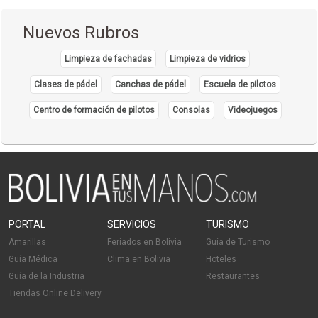
Servicios de Gastronomía
Nuevos Rubros
Hostales
Hostel
Limpieza de fachadas
Limpieza de vidrios
Servicios de Jardinería
Clases de pádel
Canchas de pádel
Escuela de pilotos
Jardines
Centro de formación de pilotos
Consolas
Videojuegos
Mantenimiento de piscinas
Diseño de Jardines
Fumigación
Limpieza de oficinas
Limpieza de piscinas
Blanqueamiento Dental
PORTAL
SERVICIOS
TURISMO
Consultorio Dental
Amarillas
Feriados en Bolivia
Guía de Turismo
Dentistas
Guía Médica
Clima en Bolivia
Hoteles
Estética Dental
Guía de la Industria
Restaurantes
Tiendas Online Delivery
Insumos Dentales
Implantología Dental