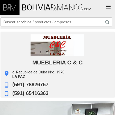
Togg
MUEBLERIA C & C
c. República de Cuba Nro. 1978
LA PAZ
(591) 78826757
(591) 65416363