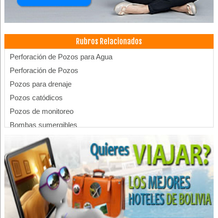
Rubros Relacionados
Perforación de Pozos para Agua
Perforación de Pozos
Pozos para drenaje
Pozos catódicos
Pozos de monitoreo
Bombas sumergibles
Sellado de pozos
Sondeos eléctricos
Pruebas de bombeo
Perfiles litológicos
Pozos de agua
Cirugía general