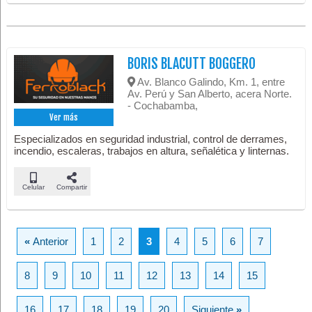
BORIS BLACUTT BOGGERO
Av. Blanco Galindo, Km. 1, entre
Av. Perú y San Alberto, acera Norte.
- Cochabamba,
Ver más
Especializados en seguridad industrial, control de derrames,
incendio, escaleras, trabajos en altura, señalética y linternas.
Celular
Compartir
«
Anterior
1
2
3
4
5
6
7
8
9
10
11
12
13
14
15
16
17
18
19
20
Siguiente
»