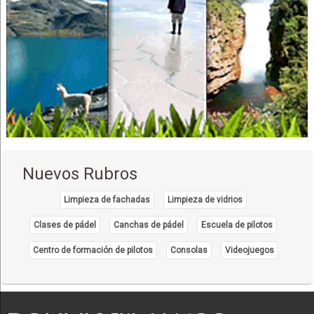
Artefactos para el Hogar
Cocina, Utiles de
Servicio Técnico
Hornos
Parrillas
Vajillas
Capacitación
Consultores en Recursos Humanos
Recursos Humanos
Nuevos Rubros
Automotores Mantenimiento y Reparación
Automotores, Repuestos para
Limpieza de fachadas
Limpieza de vidrios
Llantas
Clases de pádel
Canchas de pádel
Escuela de pilotos
Neumáticos
Centro de formación de pilotos
Consolas
Videojuegos
Control de Embarazo
Ginecología
Médicos Ginecólogos y Obstetras