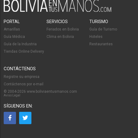
Médico ginecólogo
Histeroscopia
Profesionales
PORTAL
SERVICIOS
TURISMO
Amarillas
Feriados en Bolivia
Guía de Turismo
Guía Médica
Clima en Bolivia
Hoteles
Guía de la Industria
Restaurantes
Tiendas Online Delivery
CONTÁCTENOS
Registre su empresa
Contáctenos por e-mail
© 2004-2026 www.boliviaentusmanos.com
Aviso Legal
SÍGUENOS EN: