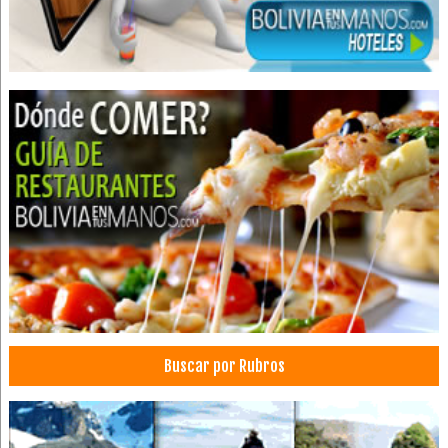
Inyectables
Medicina Ortomolecular
Médico Cirujano
Equipos médicos
Equipamiento médico
Equipos e insumos hospitalarios
Equipo para Laboratorio
Instrumental e Insumos de Laboratorio
Instrumental e Insumos Médicos
Insumos de medicina
Insumos Médicos
Laboratorios, Accesorios para
Laboratorios Farmacéuticos
Buscar por Rubros
Importaciones
Electrodomésticos
Representaciones