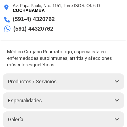
Av. Papa Paulo, Nro. 1151, Torre ISOS. Of. 6-D
COCHABAMBA
(591-4) 4320762
(591) 44320762
Médico Cirujano Reumatólogo, especialista en
enfermedades autoinmunes, artritis y afecciones
músculo-esqueléticas.
Productos / Servicios
El Dr. Henry Moruno Cruz, médico reumatólogo, ofrece
Especialidades
diagnóstico y tratamiento integral para una amplia gama de
enfermedades reumatológicas, incluyendo la gota,
osteoporosis, artritis, lupus, fibromialgia y muchas más.
El Dr. Henry Moruno Cruz trata las siguientes enfermedades:
Galería
El Dr. Moruno Cruz busca mejorar la calidad de vida de sus