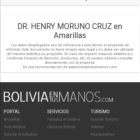
Redes Sociales
DR. HENRY MORUNO CRUZ en
Amarillas
Los datos desplegados son de referencia y sólo tienen el propósito de
informar. Este documento no tiene ningún valor legal y no debe ser utilizado
de manera distinta a su propósito. En caso de requerir mayores detalles y/o
confirmar horarios de atención, productos, etc, el usuario deberá consultar
directamente con la empresa.
Es una recomendación de www.boliviaentusmanos.com
PORTAL
SERVICIOS
TURISMO
Amarillas
Feriados en Bolivia
Guía de Turismo
Guía Médica
Clima en Bolivia
Hoteles
Guía de la Industria
Restaurantes