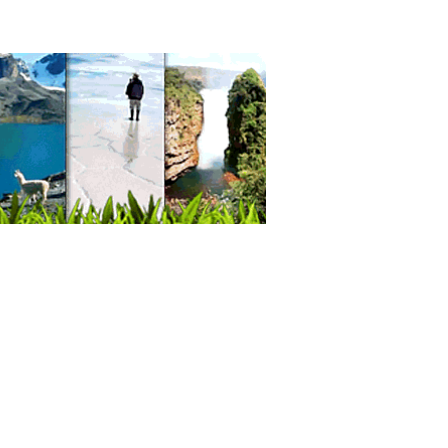
ectores
paras
inación industrial
acenes
acenaje
egas
pones
es
omiendas
as
icio de Buses
icio de Microbuses
sporte de Pasajeros
sporte Terrestre
terías
sterías
nes de Té
deras
ección de ropa
ección de Ropa Deportiva