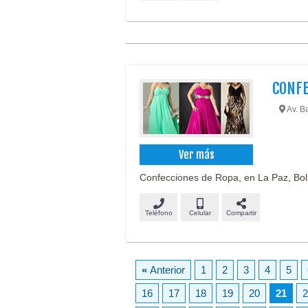
CONFE
Av. Ba
Ver más
Confecciones de Ropa, en La Paz, Boli
Teléfono
Celular
Compartir
«
Anterior
1
2
3
4
5
16
17
18
19
20
21
2