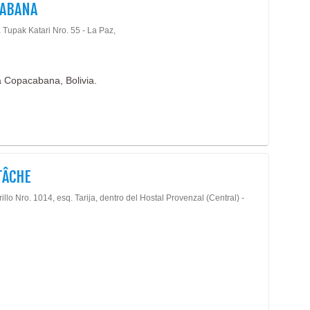
CABANA
Conf
 Tupak Katari Nro. 55 - La Paz,
Conf
Fábr
a Copacabana, Bolivia.
TÂCHE
illo Nro. 1014, esq. Tarija, dentro del Hostal Provenzal (Central) -