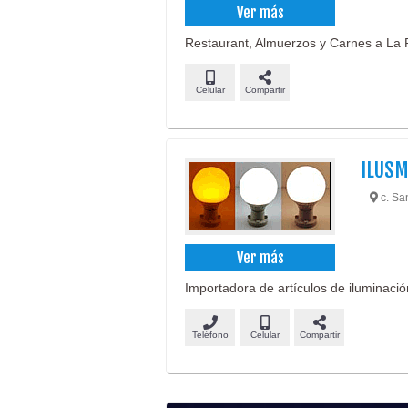
Ver más
Restaurant, Almuerzos y Carnes a La P
Celular
Compartir
ILUSM
c. San
Ver más
Importadora de artículos de iluminació
Teléfono
Celular
Compartir