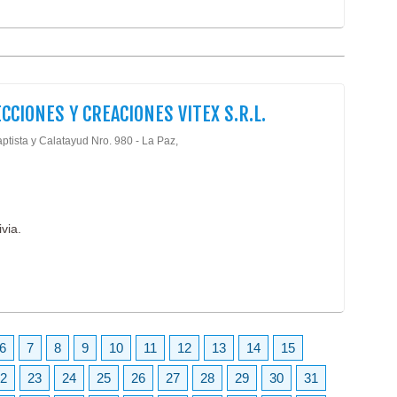
CCIONES Y CREACIONES VITEX S.R.L.
ptista y Calatayud Nro. 980 - La Paz,
via.
6
7
8
9
10
11
12
13
14
15
2
23
24
25
26
27
28
29
30
31