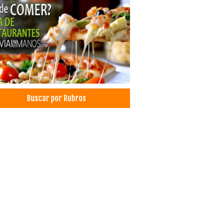
aurantes: Comida Criolla
ida Chuquisaqueña
queamiento Dental
ultorio Dental
istas
tica Dental
odoncia
ieza Dental
Buscar por Rubros
cos Odontólogos Pediatras
tología Estética
doncia
odoncia
erzo Familiar
os
os LED
s Ahorradores
inación
rtaciones
as