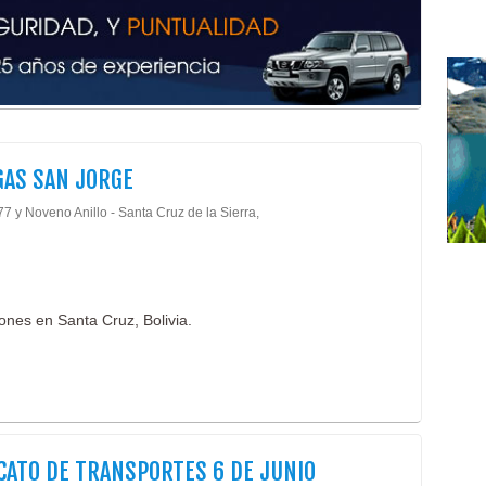
Refl
Lám
Ilum
Alm
Alm
Bod
Gal
AS SAN JORGE
Bus
Enc
7 y Noveno Anillo - Santa Cruz de la Sierra,
Flot
Serv
Serv
Tran
ones en Santa Cruz, Bolivia.
Tran
Cafe
Repo
Salo
Ban
Conf
CATO DE TRANSPORTES 6 DE JUNIO
Conf