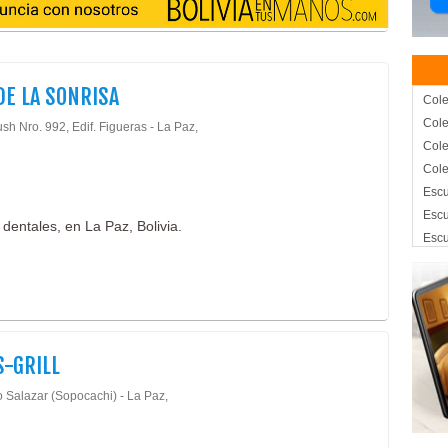
DE LA SONRISA
Cole
Cole
sh Nro. 992, Edif. Figueras - La Paz,
Cole
Cole
Escu
Escu
 dentales, en La Paz, Bolivia.
Escu
Escu
Escu
Hote
Hote
Comp
S-GRILL
Turi
 Salazar (Sopocachi) - La Paz,
Deli
Rest
Rest