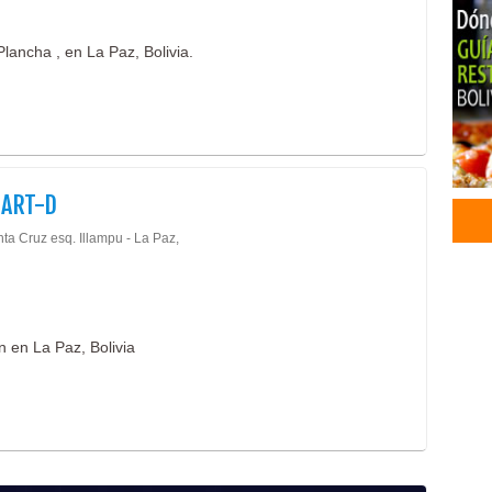
Rest
Com
lancha , en La Paz, Bolivia.
Blan
Cons
Dent
Esté
End
ART-D
Limp
Médi
ta Cruz esq. Illampu - La Paz,
Odon
Orto
Peri
Almu
n en La Paz, Bolivia
Foc
Foc
Foco
Ilum
Impo
Plac