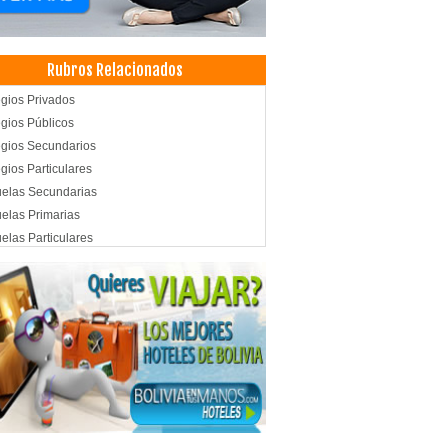
Rubros Relacionados
gios Privados
gios Públicos
gios Secundarios
gios Particulares
elas Secundarias
elas Primarias
elas Particulares
elas Privadas
elas Públicas
les
ls
lejos Turísticos
smo Ecológico
very
aurantes
aurantes: Churrasquerías