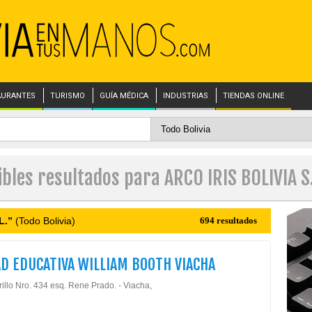
AURANTES
TURISMO
GUÍA MÉDICA
INDUSTRIAS
TIENDAS ONLINE
ibles resultados para ARCO IRIS BOLIVIA S.
L.”
(Todo Bolivia)
694 resultados
D EDUCATIVA WILLIAM BOOTH VIACHA
illo Nro. 434 esq. Rene Prado. - Viacha,