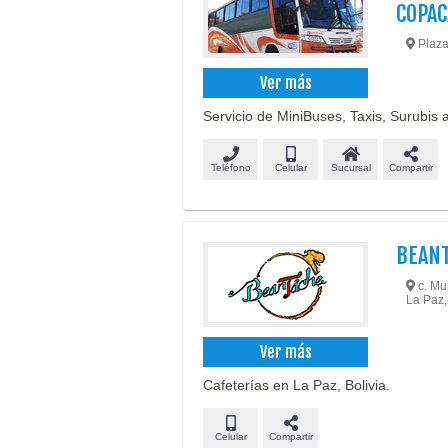
COPA
Plaza
Ver más
Servicio de MiniBuses, Taxis, Surubis 
Teléfono
Celular
Sucursal
Compartir
BEAN
c. Mur
La Paz,
Ver más
Cafeterías en La Paz, Bolivia.
Celular
Compartir