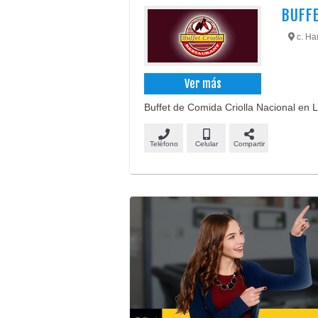
BUFFE
c. Han
Ver más
Buffet de Comida Criolla Nacional en L
Teléfono
Celular
Compartir