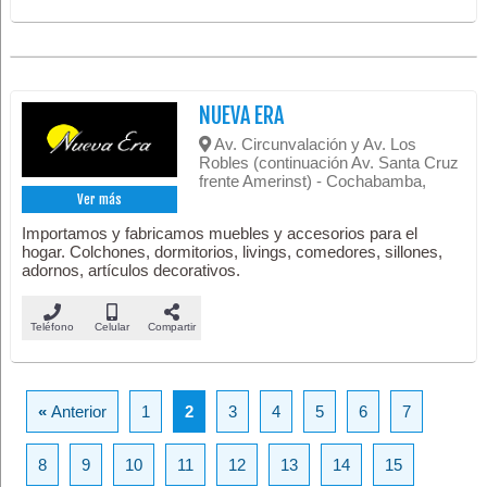
NUEVA ERA
Av. Circunvalación y Av. Los
Robles (continuación Av. Santa Cruz
frente Amerinst) - Cochabamba,
Ver más
Importamos y fabricamos muebles y accesorios para el
hogar. Colchones, dormitorios, livings, comedores, sillones,
adornos, artículos decorativos.
Teléfono
Celular
Compartir
«
Anterior
1
2
3
4
5
6
7
8
9
10
11
12
13
14
15