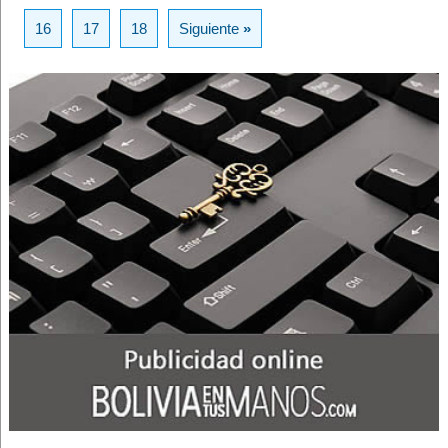
16
17
18
Siguiente
»