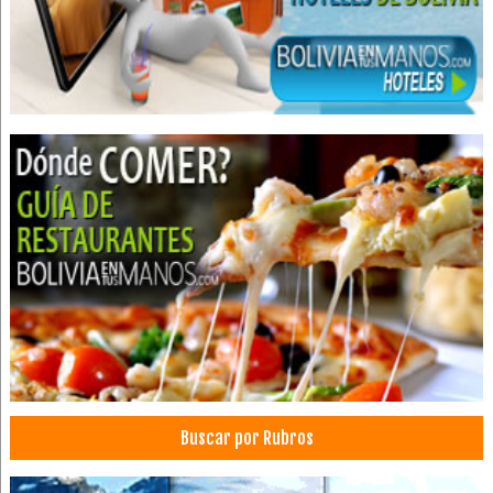
Sillas rotatorias
Silla con ruedas para oficinas
Muebles
Escritorios
Sillas
Productos de Madera
Envases y Bandejas Plásticas
Plásticos, Artículos de
Plásticos
Productos de Plástico
Fabrica de puertas
Puertas de Madera
Ventanas
Juegos de living
Buscar por Rubros
Muebles para niños
Muebles inoxidables