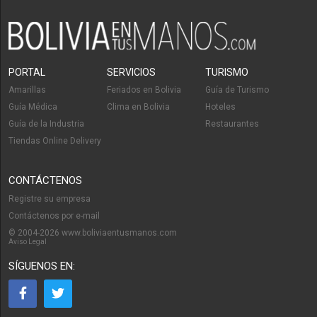
PORTAL
SERVICIOS
TURISMO
Amarillas
Feriados en Bolivia
Guía de Turismo
Guía Médica
Clima en Bolivia
Hoteles
Guía de la Industria
Restaurantes
Tiendas Online Delivery
CONTÁCTENOS
Registre su empresa
Contáctenos por e-mail
© 2004-2026 www.boliviaentusmanos.com
Aviso Legal
SÍGUENOS EN: