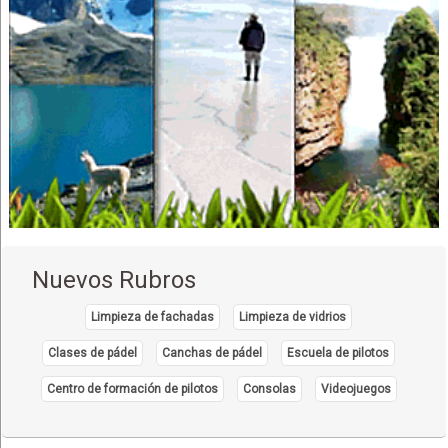
Camas
Roperos
Cartón
Accesorios para el Hogar
Adornos para el hogar
Colchones
Edredones
Fábrica de Colchones
Livings con reclinables
Lámparas
Nuevos Rubros
Mesas de Luz
Ropa de Cama
Limpieza de fachadas
Limpieza de vidrios
Sillones reclinables
Clases de pádel
Canchas de pádel
Escuela de pilotos
Sofá camas
Centro de formación de pilotos
Consolas
Videojuegos
Sillones decorativos
Sillones