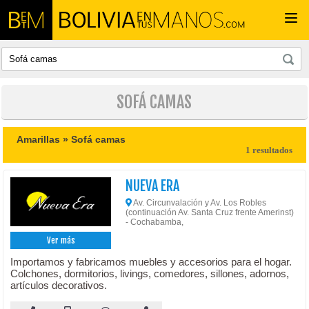
Togg
navi
SOFÁ CAMAS
Amarillas »
Sofá camas
1 resultados
NUEVA ERA
Av. Circunvalación y Av. Los Robles
(continuación Av. Santa Cruz frente Amerinst)
- Cochabamba,
Ver más
Importamos y fabricamos muebles y accesorios para el hogar.
Colchones, dormitorios, livings, comedores, sillones, adornos,
artículos decorativos.