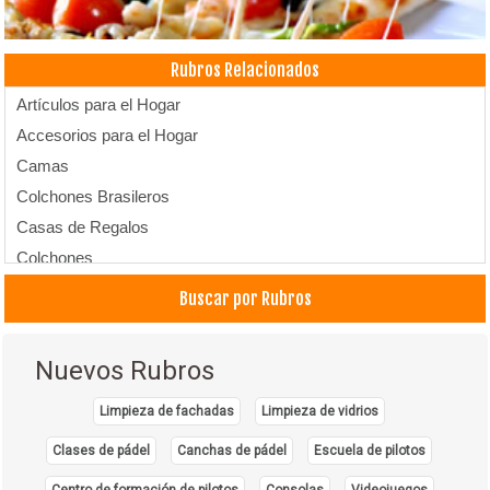
Rubros Relacionados
Artículos para el Hogar
Accesorios para el Hogar
Camas
Colchones Brasileros
Casas de Regalos
Colchones
Decoración de casas
Buscar por Rubros
Fábrica de Colchones
Juegos de living
Nuevos Rubros
Muebles para Dormitorio
Mueblerías
Limpieza de fachadas
Limpieza de vidrios
Ropa de Cama
Clases de pádel
Canchas de pádel
Escuela de pilotos
Sillones reclinables
Centro de formación de pilotos
Consolas
Videojuegos