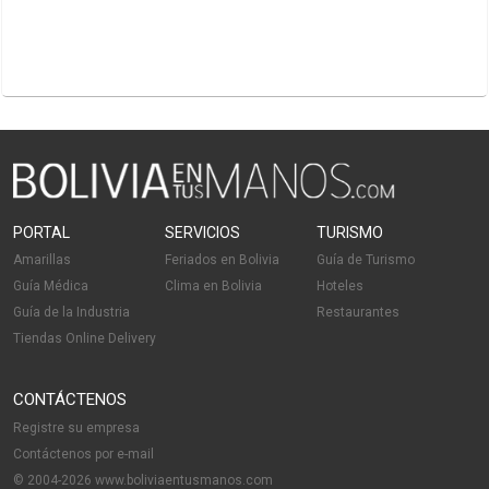
PORTAL
SERVICIOS
TURISMO
Amarillas
Feriados en Bolivia
Guía de Turismo
Guía Médica
Clima en Bolivia
Hoteles
Guía de la Industria
Restaurantes
Tiendas Online Delivery
CONTÁCTENOS
Registre su empresa
Contáctenos por e-mail
© 2004-2026 www.boliviaentusmanos.com