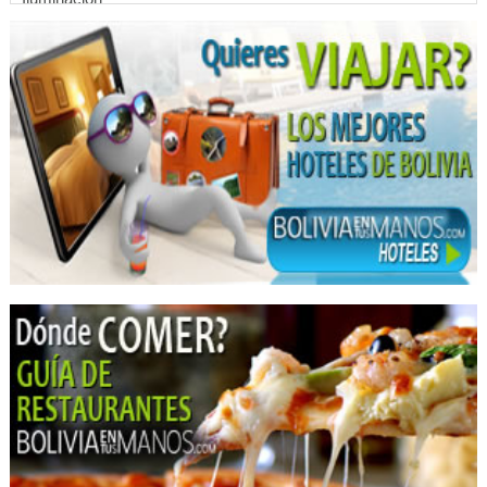
Industrias: Instalación y Montaje
Luminarias
Luminarias LED
Lámparas
Luces de Emergencia
Placas
Reflectores LED
Reflectores
Sistema de iluminación
Restaurantes: Comida Brasileña
Restaurantes
Radiotaxis
Radio Móvil
Taxi
Taxi aeropuerto
Almuerzo Familiar