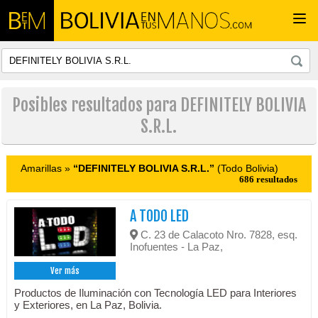
Togg
navi
Posibles resultados para DEFINITELY BOLIVIA
S.R.L.
Amarillas »
“DEFINITELY BOLIVIA S.R.L.”
(Todo Bolivia)
686 resultados
A TODO LED
C. 23 de Calacoto Nro. 7828, esq.
Inofuentes - La Paz,
Ver más
Productos de Iluminación con Tecnología LED para Interiores
y Exteriores, en La Paz, Bolivia.