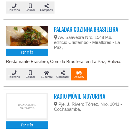
Teléfono
Celular
Compartir
PALADAR COZINHA BRASILEIRA
Av. Saavedra Nro. 1948 P.b.
edificio Cristembo - Miraflores - La
Paz,
Ver más
Restaurante Brasilero, Comida Brasilera, en La Paz, Bolivia.
Teléfono
Celular
Sucursal
Compartir
Delivery
RADIO MÓVIL MUYURINA
Pje. J. Rivero Tórrez, Nro. 1041 -
RADIO MÓVIL
MUYURINA
Cochabamba,
Ver más