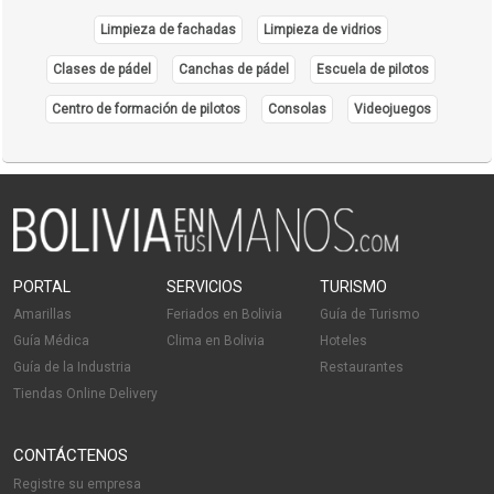
Césped Sintético
Limpieza de fachadas
Limpieza de vidrios
Importación de Alfombras
Clases de pádel
Canchas de pádel
Escuela de pilotos
Piso sintético
Centro de formación de pilotos
Consolas
Videojuegos
Pisos Flotantes
Bordados Computarizados
Bordados
Trajes Típicos
Trajes Folklóricos
Estandartes
PORTAL
SERVICIOS
TURISMO
Bordados de Estandartes
Amarillas
Feriados en Bolivia
Guía de Turismo
Trajes de Moreno
Guía Médica
Clima en Bolivia
Hoteles
Ropa para Santitos
Guía de la Industria
Restaurantes
Tiendas Online Delivery
Ropa para Danzarines
CONTÁCTENOS
Registre su empresa