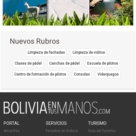
Excavadoras
Equipos y Maquinaria de Construcción
Guía turístico
Viajes, Agencias de
Hostales
Nuevos Rubros
Hostel
Alojamientos
Limpieza de fachadas
Limpieza de vidrios
Cámaras Bolivianas
Clases de pádel
Canchas de pádel
Escuela de pilotos
Asesoramiento empresarial
Centro de formación de pilotos
Consolas
Videojuegos
Medicina Estética
Insumos Médicos
Insumos de medicina
Instrumental e Insumos Médicos
PORTAL
SERVICIOS
TURISMO
Amarillas
Feriados en Bolivia
Guía de Turismo