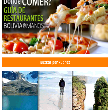
Prendas de Vestir
Poleras
Ropa Industrial
Ropa de Trabajo
Uniformes para colegios
Uniformes para empresas
Uniformes deportivos
Uniformes
Agencias de Viajes y Turismo
Buscar por Rubros
Operadora de Turismo
Operadores Turisticos
Turismo: Agencias de Viaje
Turismo
Herramientas
Martillos Hidráulicos
Retroexcavadoras