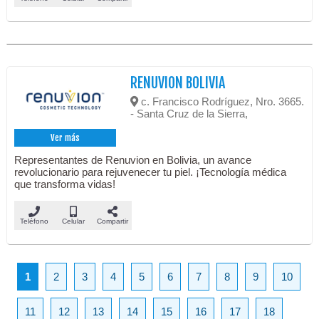
RENUVION BOLIVIA
c. Francisco Rodríguez, Nro. 3665.
- Santa Cruz de la Sierra,
Ver más
Representantes de Renuvion en Bolivia, un avance
revolucionario para rejuvenecer tu piel. ¡Tecnología médica
que transforma vidas!
Teléfono
Celular
Compartir
1
2
3
4
5
6
7
8
9
10
11
12
13
14
15
16
17
18