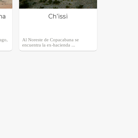
na
Ch’issi
lago,
Al Noreste de Copacabana se
encuentra la ex-hacienda ...