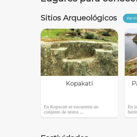
Sitios Arqueológicos
Ver m
Kopakati
P
En Kopacati se encuentra un
En la
conjunto de restos ...
herm