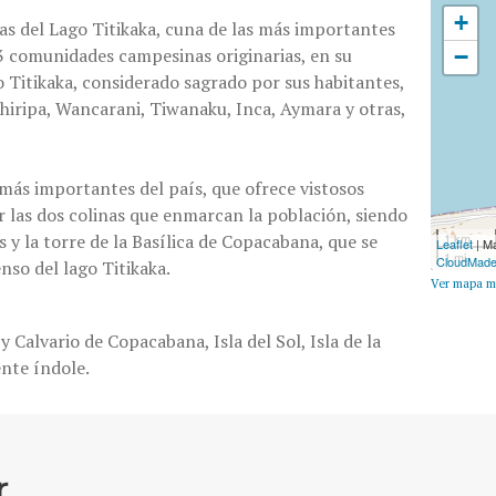
+
as del Lago Titikaka, cuna de las más importantes
33 comunidades campesinas originarias, en su
−
 Titikaka, considerado sagrado por sus habitantes,
Chiripa, Wancarani, Tiwanaku, Inca, Aymara y otras,
más importantes del país, que ofrece vistosos
r las dos colinas que enmarcan la población, siendo
s y la torre de la Basílica de Copacabana, que se
1 km
Leaflet
| M
1 mi
CloudMad
so del lago Titikaka.
Ver mapa m
 Calvario de Copacabana, Isla del Sol, Isla de la
ente índole.
r