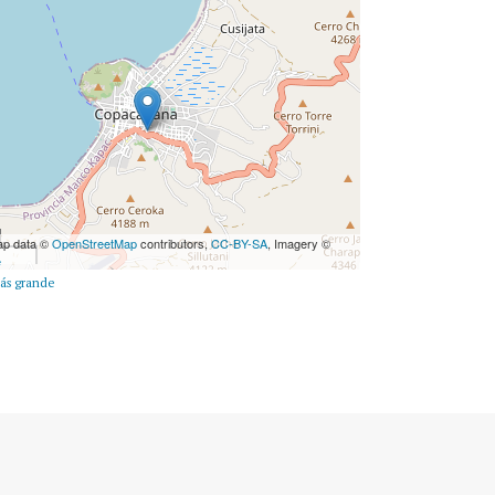
ap data ©
OpenStreetMap
contributors,
CC-BY-SA
, Imagery ©
e
ás grande