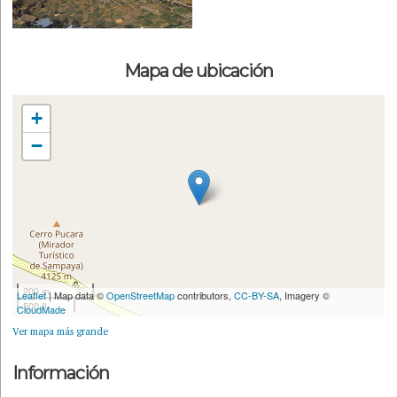
Mapa de ubicación
+
−
200 m
Leaflet
| Map data ©
OpenStreetMap
contributors,
CC-BY-SA
, Imagery ©
500 ft
CloudMade
Ver mapa más grande
Información