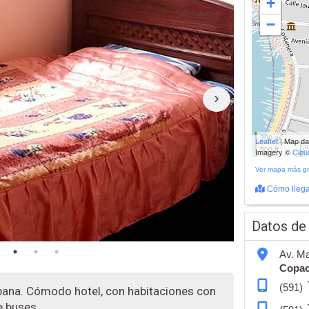
+
−
200 m
Leaflet
| Map d
500 ft
Imagery ©
Clo
Ver mapa más g
Cómo llega
Datos de
Av. Ma
Copa
(591)
bana. Cómodo hotel, con habitaciones con
e buses.