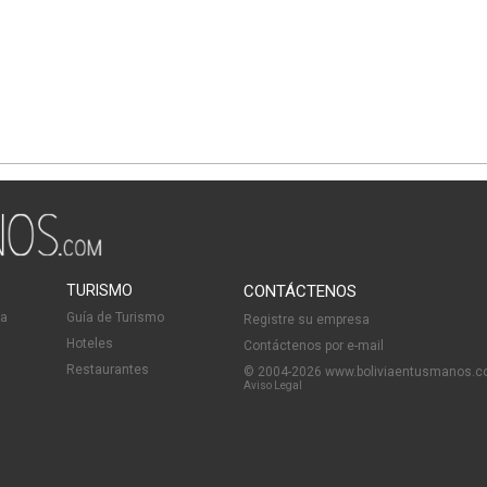
TURISMO
CONTÁCTENOS
ia
Guía de Turismo
Registre su empresa
Hoteles
Contáctenos por e-mail
Restaurantes
© 2004-2026 www.boliviaentusmanos.
Aviso Legal