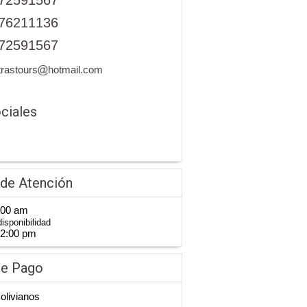
72591567
76211136
72591567
rastours
hotmail.com
ciales
 de Atención
:00 am
isponibilidad
12:00 pm
de Pago
Bolivianos