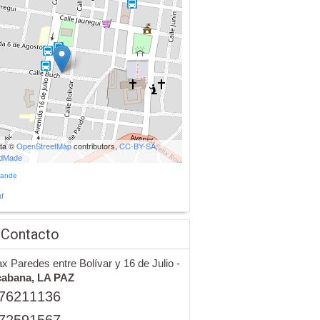
ata ©
OpenStreetMap
contributors,
CC-BY-SA
,
udMade
rande
r
 Contacto
x Paredes entre Bolívar y 16 de Julio -
cabana,
LA PAZ
76211136