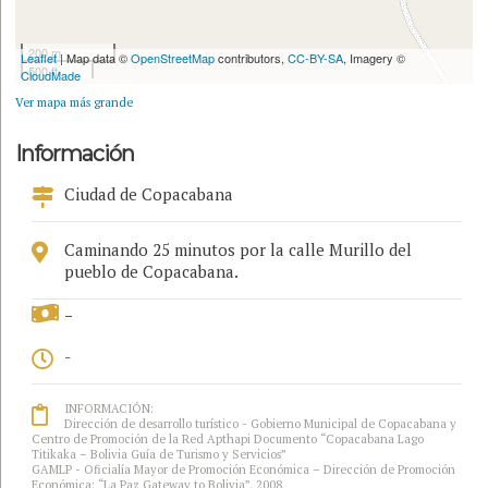
200 m
Leaflet
| Map data ©
OpenStreetMap
contributors,
CC-BY-SA
, Imagery ©
500 ft
CloudMade
Ver mapa más grande
Información
Ciudad de Copacabana
Caminando 25 minutos por la calle Murillo del
pueblo de Copacabana.
-
-
INFORMACIÓN:
Dirección de desarrollo turístico - Gobierno Municipal de Copacabana y
Centro de Promoción de la Red Apthapi Documento “Copacabana Lago
Titikaka – Bolivia Guía de Turismo y Servicios”
GAMLP - Oficialía Mayor de Promoción Económica – Dirección de Promoción
Económica: “La Paz Gateway to Bolivia”. 2008