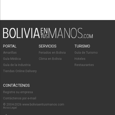
PORTAL
SERVICIOS
TURISMO
Amarillas
Feriados en Bolivia
Guía de Turismo
Guía Médica
Clima en Bolivia
Hoteles
Guía de la Industria
Restaurantes
Tiendas Online Delivery
CONTÁCTENOS
Registre su empresa
Contáctenos por e-mail
© 2004-2026 www.boliviaentusmanos.com
Aviso Legal