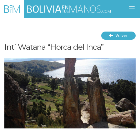
Togg
navi
Volver
Inti Watana “Horca del Inca”