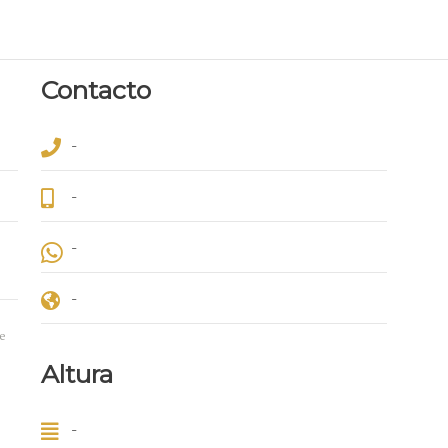
Contacto
-
-
-
-
e
Altura
-