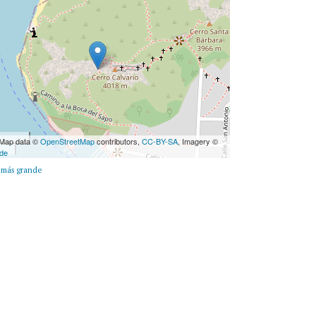
 Map data ©
OpenStreetMap
contributors,
CC-BY-SA
, Imagery ©
de
 más grande