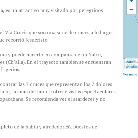
+
−
a, es un atractivo muy visitado por peregrinos
 Vía Crucis que son una serie de cruces a lo largo
e recorrió Jesucristo.
dina y puede hacerlo en compañía de un Yatiri,
200 m
es (Ch’alla). En el trayecto también se encuentran
Leaflet
|
500 ft
CloudMa
frigerios.
Ver mapa
contrar las 7 cruces que representan los 7 dolores
la fe, la cima del monte ofrece vistas espectaculares
 Copacabana. Se recomienda ver el atardecer y no
leto de la bahía y alrededores), puestos de