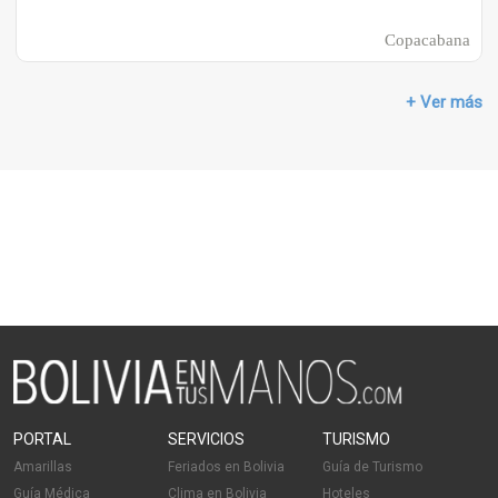
Copacabana
+ Ver más
PORTAL
SERVICIOS
TURISMO
Amarillas
Feriados en Bolivia
Guía de Turismo
Guía Médica
Clima en Bolivia
Hoteles