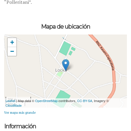
“Polleritani”.
Mapa de ubicación
+
−
200 m
Leaflet
| Map data ©
OpenStreetMap
contributors,
CC-BY-SA
, Imagery ©
500 ft
CloudMade
Ver mapa más grande
Información