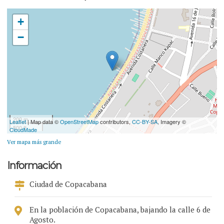
+
−
200 m
Leaflet
| Map data ©
OpenStreetMap
contributors,
CC-BY-SA
, Imagery ©
500 ft
CloudMade
Ver mapa más grande
Información
Ciudad de Copacabana
En la población de Copacabana, bajando la calle 6 de
Agosto.