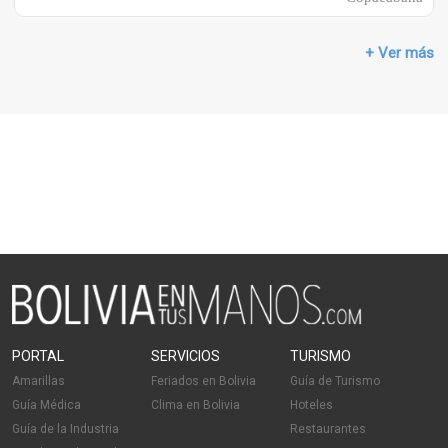
+ Ver más
PORTAL
SERVICIOS
TURISMO
Amarillas
Feriados en Bolivia
Guía de Turismo
Guía Médica
Clima en Bolivia
Hoteles
Guía de la Industria
Restaurantes