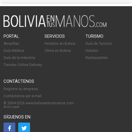
PORTAL
SERVICIOS
TURISMO
Amarillas
Feriados en Bolivia
Guía de Turismo
Guía Médica
Clima en Bolivia
Hoteles
Guía de la Industria
Restaurantes
Tiendas Online Delivery
CONTÁCTENOS
Registre su empresa
Contáctenos por e-mail
© 2004-2026 www.boliviaentusmanos.com
Aviso Legal
SÍGUENOS EN: