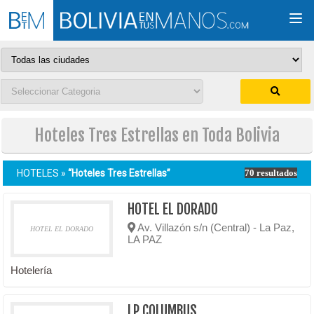
Togg
navi
Hoteles Tres Estrellas en Toda Bolivia
HOTELES »
“Hoteles Tres Estrellas”
70 resultados
HOTEL EL DORADO
Av. Villazón s/n (Central) - La Paz,
HOTEL EL DORADO
LA PAZ
Hotelería
LP COLUMBUS