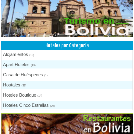
Oruro
(3)
Tarija
(2)
Bermejo
(1)
Yacuiba
(4)
Trinidad
Hoteles por Categoría
(1)
Sucre
Alojamientos
(2)
(10)
Potosí
Apart Hoteles
(4)
(13)
Uyuni
Casa de Huéspedes
(1)
(1)
Villazón
Hostales
(1)
(39)
Hoteles Boutique
(14)
Hoteles Cinco Estrellas
(29)
Hoteles Cuatro Estrellas
(27)
Hoteles Dos Estrellas
(10)