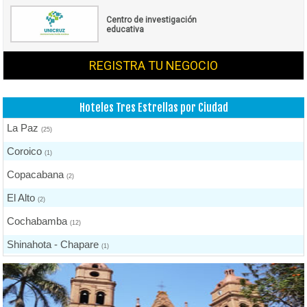
Centro de investigación
educativa
REGISTRA TU NEGOCIO
Hoteles Tres Estrellas por Ciudad
La Paz
(25)
Coroico
(1)
Copacabana
(2)
El Alto
(2)
Cochabamba
(12)
Shinahota - Chapare
(1)
Puerto Quijarro
(2)
Santa Cruz de la Sierra
(8)