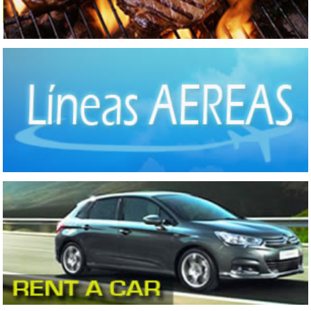
Hoteles Tres Estrellas
(70)
Hoteles Una Estrella
(8)
Otros Hoteles
(45)
Residenciales
(8)