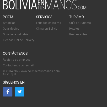
PORTAL
SERVICIOS
TURISMO
Amarillas
Feriados en Bolivia
Guía de Turismo
Guía Médica
Clima en Bolivia
Hoteles
Guía de la Industria
Restaurantes
Tiendas Online Delivery
CONTÁCTENOS
Registre su empresa
Contáctenos por e-mail
© 2004-2026 www.boliviaentusmanos.com
Aviso Legal
SÍGUENOS EN: