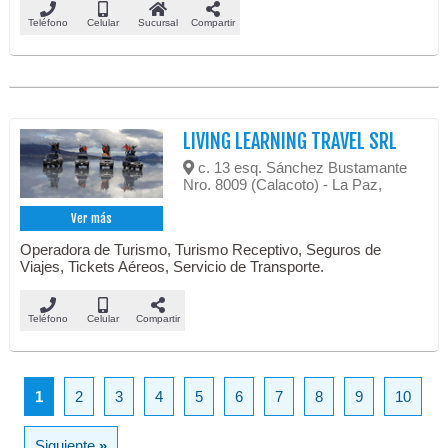
Teléfono
Celular
Sucursal
Compartir
LIVING LEARNING TRAVEL SRL
c. 13 esq. Sánchez Bustamante
Nro. 8009 (Calacoto) - La Paz,
Ver más
Operadora de Turismo, Turismo Receptivo, Seguros de
Viajes, Tickets Aéreos, Servicio de Transporte.
Teléfono
Celular
Compartir
1
2
3
4
5
6
7
8
9
10
Siguiente
»