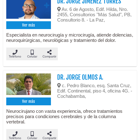
DR. JORGE JIMÉNEZ TORRES
Av. 6 de Agosto, Edif. Hilda, Nro.
2455, Consultorios "Más Salud", PB,
Consultorio 8. - La Paz,
Ver más
Especialista en neurocirugía y microcirugía, atiende dolencias,
neuroquirúrgicas, neurológicas y tratamiento del dolor.
Teléfono
Celular
Compartir
DR. JORGE OLMOS A.
c. Pedro Blanco, esq. Santa Cruz,
Edif. Continental, piso 4, oficina 4G. -
Cochabamba,
Ver más
Neurocirujano con vasta experiencia, ofrece tratamientos
precisos para condiciones cerebrales y de la columna
vertebral.
Teléfono
Celular
Compartir