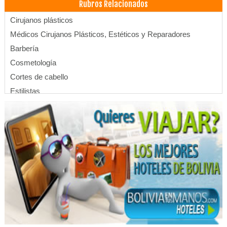
Rubros Relacionados
Cirujanos plásticos
Médicos Cirujanos Plásticos, Estéticos y Reparadores
Barbería
Cosmetología
Cortes de cabello
Estilistas
Peluquerías
Botox
Blanqueamiento Dental
Dentistas
Estética Dental
Endodoncia
Implantología Dental
Ortodoncia
Periodoncia