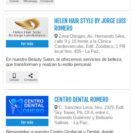
Celular
Whatsapp
Compartir
HELEN HAIR STYLE BY JORGE LUIS
ROMERO
Zona Obrajes, Av. Hernando Siles,
calle 9 y 10 frente a la Clínica
Ver más
Cardiovascular, Edif. Zoodiaco, 1 PB
local Nro. 455 - La Paz,
En nuestro Beauty Salon, te ofrecemos servicios de belleza
que transforman y realzan tu estilo personal.
Celular
Compartir
CENTRO DENTAL ROMERO
C. Sánchez Lima, Nro. 2329, Edif.
Sky Tower, Pb, Of.4, entre c.
Rosendo Gutiérrez y Belisario
Salinas. - La Paz,
Ver más
Bienvenidos a nuestro Centro Orofacial y Dental, donde