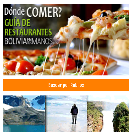
Administración, Asesores en
Médicos Pediatras
Novias: Vestidos, Artículos
Vestidos de Novia
Médicos Anestesiólogos
Médicos Neurocirujanos
Neurocirugía
Almacenes
Almacenaje
Bodegas
Buscar por Rubros
Galpones